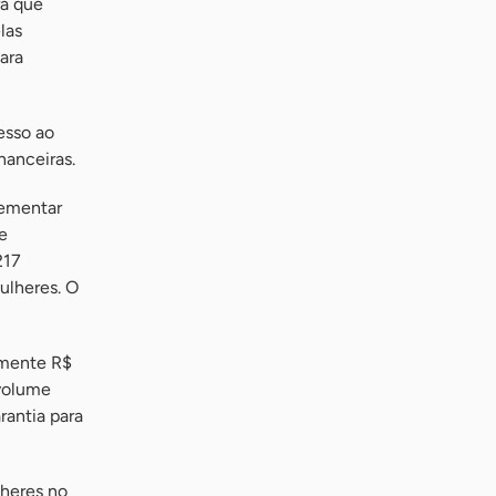
ra que
las
ara
cesso ao
nanceiras.
ementar
e
217
ulheres. O
amente R$
 volume
rantia para
heres no