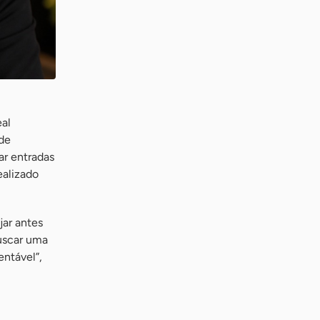
eal
 de
ar entradas
ealizado
jar antes
buscar uma
entável”,