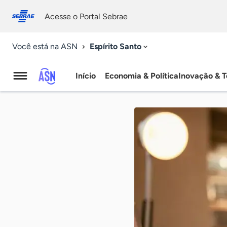
Fale
Acessibilidade
conosco
0
Acesse o Portal Sebrae
9
Espírito Santo
Você está na ASN
Início
Economia & Política
Inovação & T
Agência
Sebrae
de
Notícias