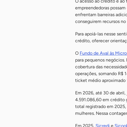
O acesso ao crédito e ao 
empreendedoras possam est
enfrentam barreiras adicio
conseguirem recursos no 
Para apoiá-las nesse senti
crédito, oferecer orienta
O
Fundo de Aval às Micr
para pequenos negócios.
cobertura das necessidade
operações, somando R$ 1
ticket médio aproximado f
Em 2026, até 30 de abril
4.591.086,60 em crédito g
total registrado em 2025,
mulheres. Nessa contage
Em 2025,
Sicredi
e
Sicoo