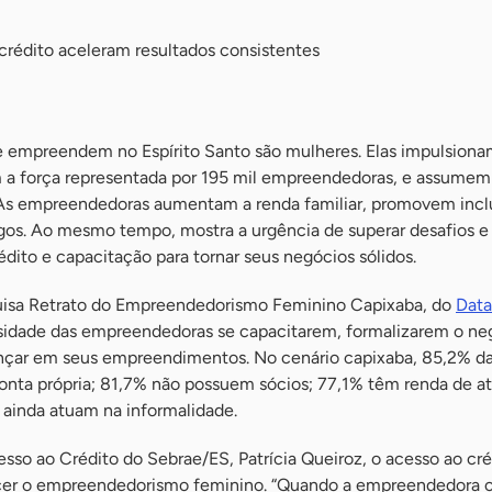
crédito aceleram resultados consistentes
 empreendem no Espírito Santo são mulheres. Elas impulsiona
 a força representada por 195 mil empreendedoras, e assumem
 As empreendedoras aumentam a renda familiar, promovem incl
os. Ao mesmo tempo, mostra a urgência de superar desafios e 
édito e capacitação para tornar seus negócios sólidos.
quisa Retrato do Empreendedorismo Feminino Capixaba, do
Data
sidade das empreendedoras se capacitarem, formalizarem o ne
nçar em seus empreendimentos. No cenário capixaba, 85,2% d
onta própria; 81,7% não possuem sócios; 77,1% têm renda de at
 ainda atuam na informalidade.
sso ao Crédito do Sebrae/ES, Patrícia Queiroz, o acesso ao cré
ecer o empreendedorismo feminino. “Quando a empreendedora