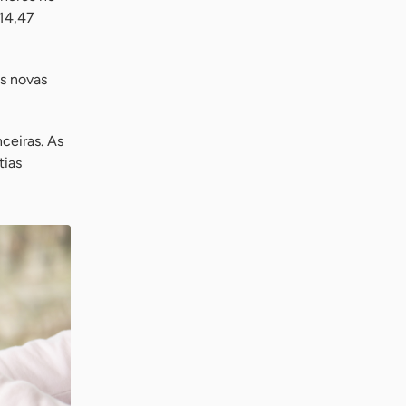
 14,47
as novas
ceiras. As
tias