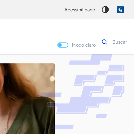
acessibilidade
Dados
Buscar
para
Modo claro
busca
Palavra
chave