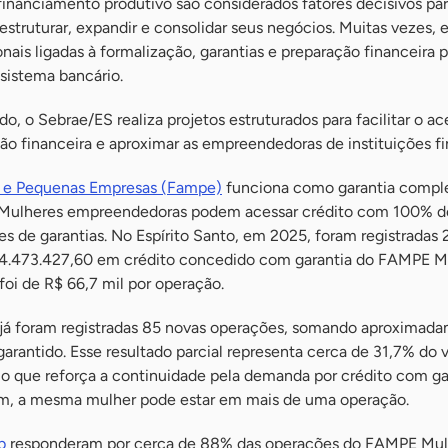
financiamento produtivo são considerados fatores decisivos pa
ruturar, expandir e consolidar seus negócios. Muitas vezes, e
nais ligadas à formalização, garantias e preparação financeira p
sistema bancário.
do, o Sebrae/ES realiza projetos estruturados para facilitar o a
ção financeira e aproximar as empreendedoras de instituições fi
o e Pequenas Empresas (Fampe)
funciona como garantia compl
 Mulheres empreendedoras podem acessar crédito com 100% d
s de garantias. No Espírito Santo, em 2025, foram registradas 
4.473.427,60 em crédito concedido com garantia do FAMPE M
oi de R$ 66,7 mil por operação.
, já foram registradas 85 novas operações, somando aproximad
arantido. Esse resultado parcial representa cerca de 31,7% do
 o que reforça a continuidade pela demanda por crédito com ga
m, a mesma mulher pode estar em mais de uma operação.
b
responderam por cerca de 88% das operações do FAMPE Mul