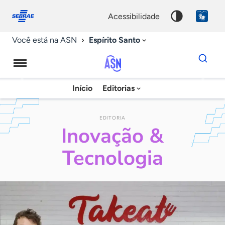
Fale
Acessibilidade
conosco
0
acessibilidade
9
Espírito Santo
Você está na ASN
Dados
para
busca
Agência
Início
Editorias
Palavra
Sebrae
chave
de
EDITORIA
Inovação &
Notícias
Tecnologia