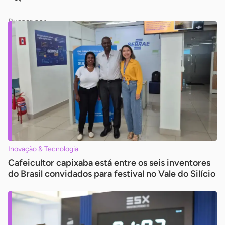
Dados
Palavra
para
chave
busca
Pesquisar
Inovação & Tecnologia
Cafeicultor capixaba está entre os seis inventores
do Brasil convidados para festival no Vale do Silício