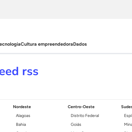
ecnologia
Cultura empreendedora
Dados
eed rss
Nordeste
Centro-Oeste
Sude
Alagoas
Distrito Federal
Espí
Bahia
Goiás
Mina