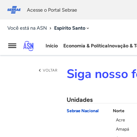
Fale
Acessibilidade
conosco
0
Acesse o Portal Sebrae
9
Espírito Santo
Você está na ASN
Início
Economia & Política
Inovação & T
Agência
Sebrae
Siga nosso f
VOLTAR
de
Notícias
Unidades
Sebrae Nacional
Norte
Acre
Amapá