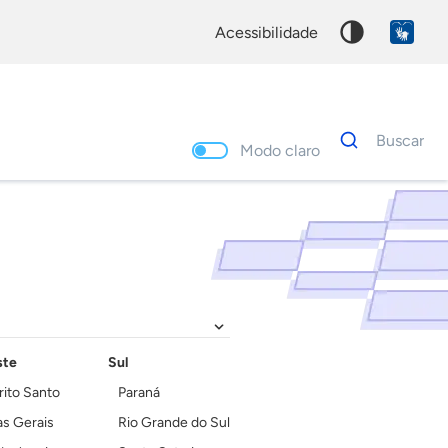
acessibilidade
Dados
Buscar
para
Modo claro
busca
Palavra
chave
ste
Sul
rito Santo
Paraná
s Gerais
Rio Grande do Sul