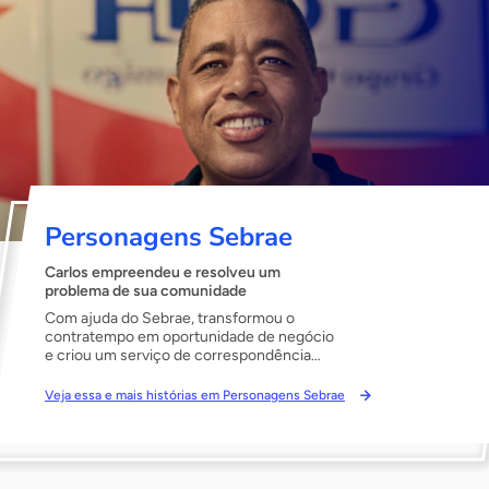
Personagens Sebrae
Carlos empreendeu e resolveu um
problema de sua comunidade
Com ajuda do Sebrae, transformou o
contratempo em oportunidade de negócio
e criou um serviço de correspondência
que foi expandido para outras
comunidades do Rio de Janeiro.
Veja essa e mais histórias em Personagens Sebrae