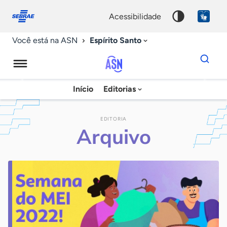
Fale
Acessibilidade
conosco
0
acessibilidade
9
Espírito Santo
Você está na ASN
Dados
para
busca
Agência
Início
Editorias
Palavra
Sebrae
chave
de
EDITORIA
Arquivo
Notícias