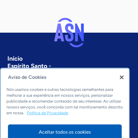
Início
Espírito Santo
Sobre a ASN
Aviso de Cookies
Últimas notícias
Entre em contato
Nós usamos cookies e outras tecnologias semelhantes para
Editorias
melhorar a sua experiência em nossos serviços, personalizar
publicidade e recomendar conteúdo de seu interesse. Ao utilizar
Economia & Política
nossos serviços, você concorda com tal monitoramento descrito
em nossa
Política de Privacidade
Inovação & Tecnologia
Cultura empreendedora
Dados
Aceitar todos os cookies
Arquivo