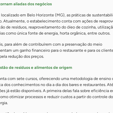
 tornam aliadas dos negócios
, localizado em Belo Horizonte (MG), as práticas de sustentabili
io. Atualmente, o estabelecimento conta com ações de reapro
ão de resíduos, reaproveitamento do óleo de cozinha, utilizaç
rias como única fonte de energia, horta orgânica, entre outros.
eis, para além de contribuírem com a preservação do meio
ntam um ganho financeiro para o restaurante e para os client
pela redução dos preços.
estão de resíduos e alimentos de origem
conta com sete cursos, oferecendo uma metodologia de ensino 
ca dos conhecimentos no dia a dia dos bares e restaurantes. At
s já estão disponíveis. A primeira delas fala sobre eficiência 
 como otimizar processos e reduzir custos a partir do controle 
rgia.