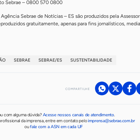
nto Sebrae – 0800 570 0800
 Agência Sebrae de Notícias – ES são produzidos pela Assessor
roduzidos gratuitamente, apenas para fins jornalísticos, medi
ÃO
SEBRAE
SEBRAE/ES
SUSTENTABILIDADE
COMPARTILHE
Acesse nossos canais de atendimento
ou com alguma dúvida?
.
imprensa@sebrae.com.br
rofissional da imprensa, entre em contato pelo
fale com a ASN em cada UF
ou