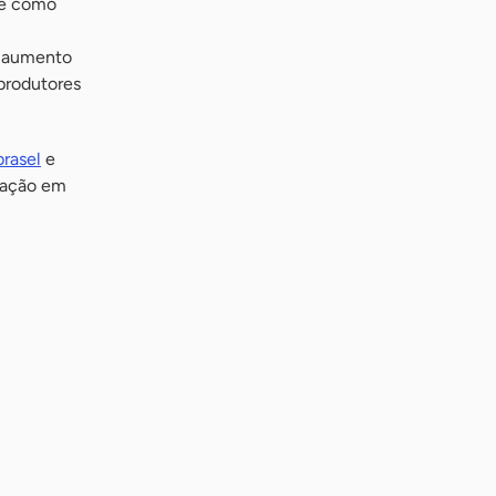
re como
o aumento
produtores
rasel
e
ipação em