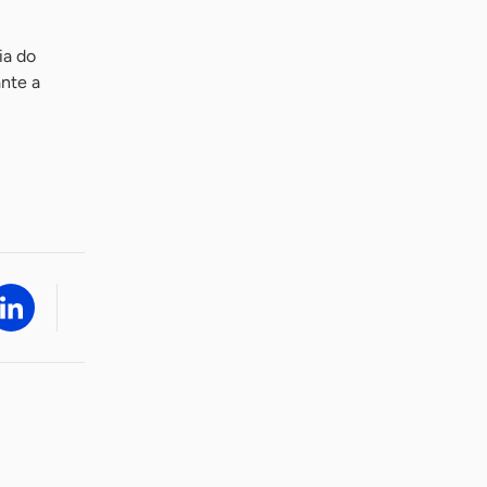
ia do
ante a