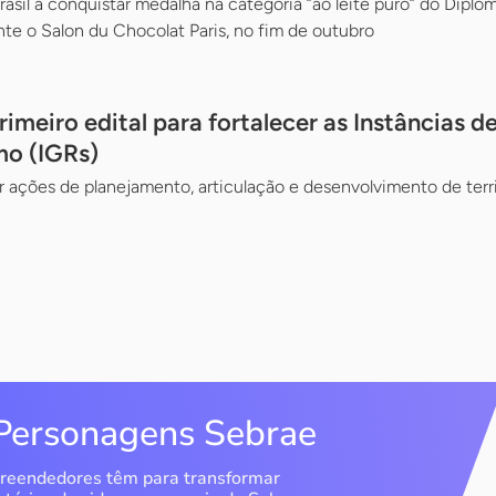
rasil a conquistar medalha na categoria ”ao leite puro” do Dipl
ante o Salon du Chocolat Paris, no fim de outubro
imeiro edital para fortalecer as Instâncias 
mo (IGRs)
ar ações de planejamento, articulação e desenvolvimento de terr
Personagens Sebrae
reendedores têm para transformar