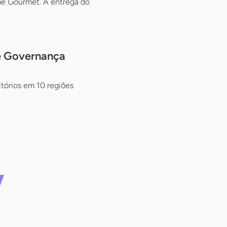
ôme Gourmet. A entrega do
de Governança
itórios em 10 regiões