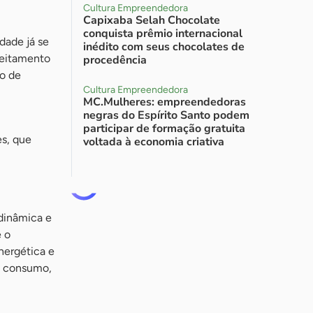
Cultura Empreendedora
Capixaba Selah Chocolate
conquista prêmio internacional
dade já se
inédito com seus chocolates de
veitamento
procedência
ão de
Cultura Empreendedora
MC.Mulheres: empreendedoras
negras do Espírito Santo podem
participar de formação gratuita
es, que
voltada à economia criativa
dinâmica e
é o
energética e
do consumo,