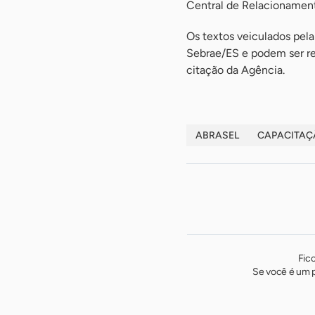
Central de Relacioname
Os textos veiculados pela
Sebrae/ES e podem ser rep
citação da Agência.
ABRASEL
CAPACITAÇ
Fic
Se você é um p