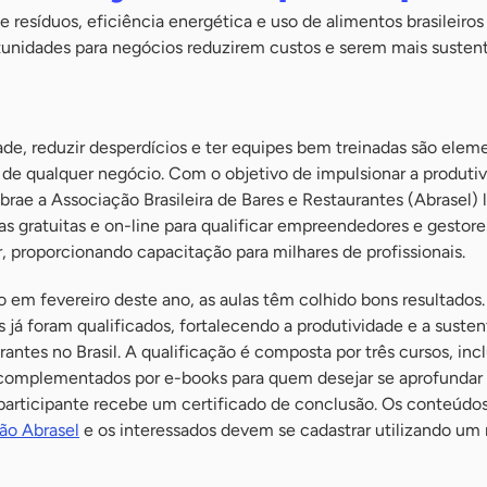
 resíduos, eficiência energética e uso de alimentos brasileiros
tunidades para negócios reduzirem custos e serem mais susten
de, reduzir desperdícios e ter equipes bem treinadas são elem
 de qualquer negócio. Com o objetivo de impulsionar a produti
ebrae a Associação Brasileira de Bares e Restaurantes (Abrasel)
as gratuitas e on-line para qualificar empreendedores e gestore
r, proporcionando capacitação para milhares de profissionais.
 em fevereiro deste ano, as aulas têm colhido bons resultados.
á foram qualificados, fortalecendo a produtividade e a susten
rantes no Brasil. A qualificação é composta por três cursos, inc
 complementados por e-books para quem desejar se aprofundar
 participante recebe um certificado de conclusão. Os conteúdo
ão Abrasel
e os interessados devem se cadastrar utilizando um