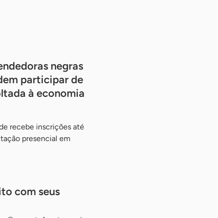
endedoras negras
dem participar de
oltada à economia
de recebe inscrições até
itação presencial em
ito com seus