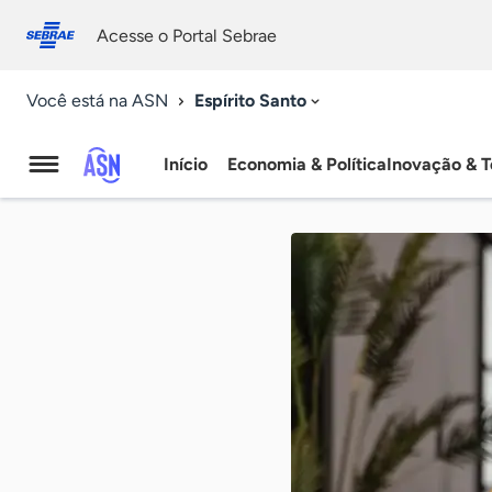
Fale
Acessibilidade
conosco
0
Acesse o Portal Sebrae
9
Espírito Santo
Você está na ASN
Início
Economia & Política
Inovação & T
Agência
Sebrae
de
Notícias