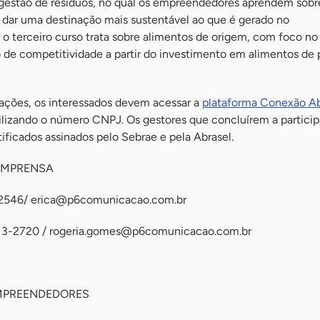
 gestão de resíduos, no qual os empreendedores aprendem sob
 dar uma destinação mais sustentável ao que é gerado no
, o terceiro curso trata sobre alimentos de origem, com foco n
 de competitividade a partir do investimento em alimentos de 
tações, os interessados devem acessar a
plataforma Conexão Ab
utilizando o número CNPJ. Os gestores que concluírem a partic
ificados assinados pelo Sebrae e pela Abrasel.
IMPRENSA
-2546/
erica@p6comunicacao.com.br
13-2720 /
rogeria.gomes@p6comunicacao.com.br
MPREENDEDORES