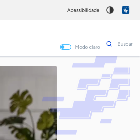
acessibilidade
Dados
Buscar
para
Modo claro
busca
Palavra
chave