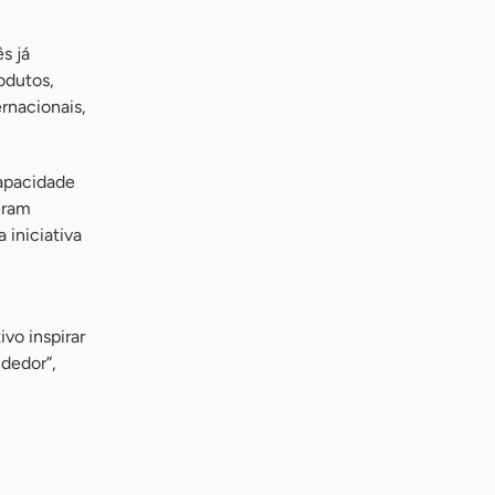
s já
odutos,
rnacionais,
apacidade
eram
 iniciativa
vo inspirar
dedor”,