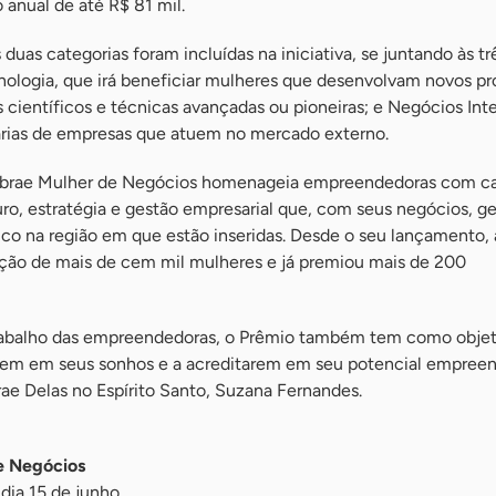
nual de até R$ 81 mil.
duas categorias foram incluídas na iniciativa, se juntando às trê
nologia, que irá beneficiar mulheres que desenvolvam novos pr
científicos e técnicas avançadas ou pioneiras; e Negócios Inte
árias de empresas que atuem no mercado externo.
ebrae Mulher de Negócios homenageia empreendedoras com c
uro, estratégia e gestão empresarial que, com seus negócios, g
o na região em que estão inseridas. Desde o seu lançamento, a
ação de mais de cem mil mulheres e já premiou mais de 200
abalho das empreendedoras, o Prêmio também tem como objeti
irem em seus sonhos e a acreditarem em seu potencial empreen
ae Delas no Espírito Santo, Suzana Fernandes.
e Negócios
 dia 15 de junho