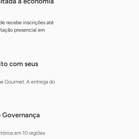
oltada à economia
de recebe inscrições até
itação presencial em
ito com seus
ôme Gourmet. A entrega do
de Governança
itórios em 10 regiões