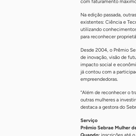
com faturamento máximo a
Na edição passada, outras 
existentes: Ciência e Tec
utilizando conhecimentos 
para reconhecer propriet
Desde 2004, o Prêmio S
de inovação, visão de fut
impacto social e econômic
já contou com a particip
empreendedoras.
“Além de reconhecer o tr
outras mulheres a invest
destaca a gestora do Sebr
Serviço
Prêmio Sebrae Mulher d
Quando:
inscrições até o