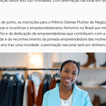
edição deste ano traz novidades, com premiação nacional em di
15 de junho, as inscrições para o Prêmio Sebrae Mulher de Negóc
rizar e incentivar o empreendedorismo feminino no Brasil por m
lho e da dedicação de empreendedoras que contribuem com 
idade e do reconhecimento da jornada empreendedora das mulhe
te ano traz uma novidade: a premiação nacional será em dinheiro.