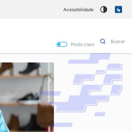
acessibilidade
Dados
Buscar
para
Modo claro
busca
Palavra
chave