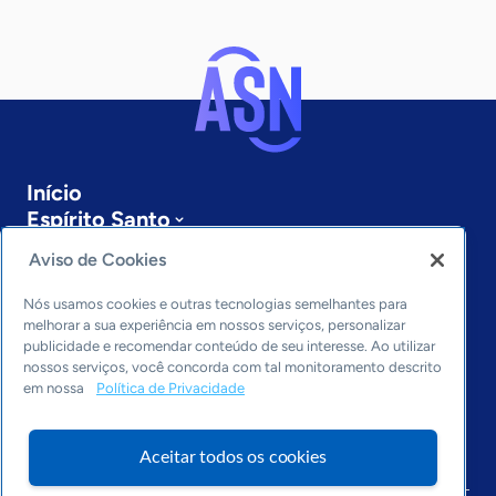
Início
Espírito Santo
Sobre a ASN
Aviso de Cookies
Últimas notícias
Entre em contato
Nós usamos cookies e outras tecnologias semelhantes para
Editorias
melhorar a sua experiência em nossos serviços, personalizar
publicidade e recomendar conteúdo de seu interesse. Ao utilizar
Economia & Política
nossos serviços, você concorda com tal monitoramento descrito
em nossa
Política de Privacidade
Inovação & Tecnologia
Cultura empreendedora
Dados
Aceitar todos os cookies
Arquivo