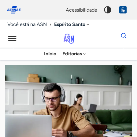
Fale
Acessibilidade
conosco
0
acessibilidade
9
Espírito Santo
Você está na ASN
Dados
para
busca
Agência
Início
Editorias
Palavra
Sebrae
chave
de
Notícias