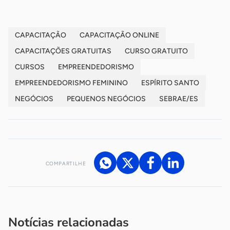
CAPACITAÇÃO
CAPACITAÇÃO ONLINE
CAPACITAÇÕES GRATUITAS
CURSO GRATUITO
CURSOS
EMPREENDEDORISMO
EMPREENDEDORISMO FEMININO
ESPÍRITO SANTO
NEGÓCIOS
PEQUENOS NEGÓCIOS
SEBRAE/ES
COMPARTILHE
Acesse nossos canais de atendimento
Ficou com alguma dúvida?
.
Se
você é um profissional da imprensa, entre em contato pelo
imprensa@sebrae.com.br
fale com a ASN em cada UF
ou
Notícias relacionadas