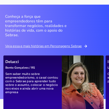
Conheça a força que
empreendedores têm para
transformar negócios, realidades e
histórias de vida, com o apoio do
Sebrae.
Veja essa e mais histórias em Personagens Sebrae
Delucci
Bento Gonçalves / RS
L
Sem saber muito sobre
empreendedorismo, o casal contou
com o Sebrae para aprender tudo
sobre o assunto, colocar o negócio
nos eixos e ainda abrir uma nova
empresa