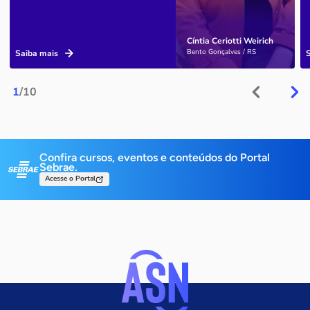
Cíntia Ceriotti Weirich
Bento Gonçalves / RS
Saiba mais
1
/10
Confira cursos, eventos e conteúdos do Portal
Sebrae.
Acesse o Portal