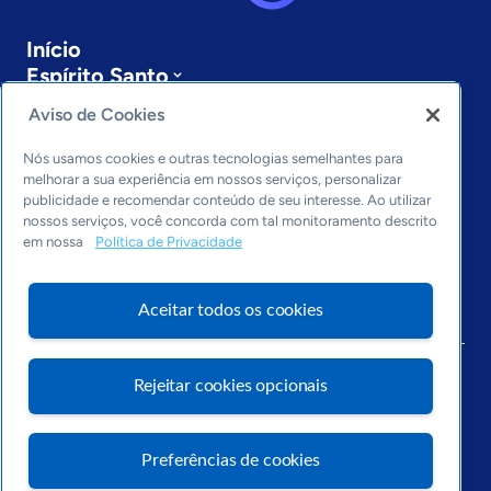
Início
Espírito Santo
Sobre a ASN
Aviso de Cookies
Últimas notícias
Entre em contato
Nós usamos cookies e outras tecnologias semelhantes para
Editorias
melhorar a sua experiência em nossos serviços, personalizar
publicidade e recomendar conteúdo de seu interesse. Ao utilizar
Economia & Política
nossos serviços, você concorda com tal monitoramento descrito
em nossa
Política de Privacidade
Inovação & Tecnologia
Cultura empreendedora
Dados
Aceitar todos os cookies
Arquivo
Rejeitar cookies opcionais
Preferências de cookies
Visite o Portal Sebrae