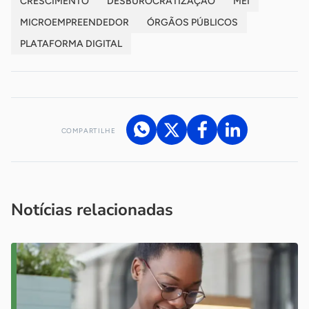
CRESCIMENTO
DESBUROCRATIZAÇÃO
MEI
MICROEMPREENDEDOR
ÓRGÃOS PÚBLICOS
PLATAFORMA DIGITAL
COMPARTILHE
Acesse nossos canais de atendimento
Ficou com alguma dúvida?
.
Se
você é um profissional da imprensa, entre em contato pelo
imprensa@sebrae.com.br
fale com a ASN em cada UF
ou
Notícias relacionadas