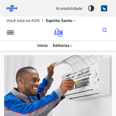
Fale
Acessibilidade
conosco
0
acessibilidade
9
Espírito Santo
Você está na ASN
Dados
para
busca
Agência
Início
Editorias
Palavra
Sebrae
chave
de
Notícias