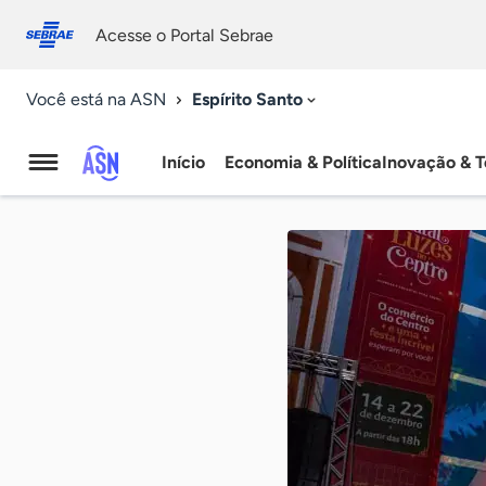
Fale
Acessibilidade
conosco
0
Acesse o Portal Sebrae
9
Espírito Santo
Você está na ASN
Início
Economia & Política
Inovação & T
Agência
Sebrae
de
Notícias