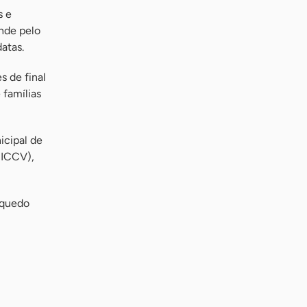
s e
nde pelo
atas.
s de final
 famílias
icipal de
(ICCV),
inquedo