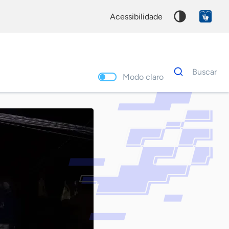
acessibilidade
Dados
Buscar
para
Modo claro
busca
Palavra
chave