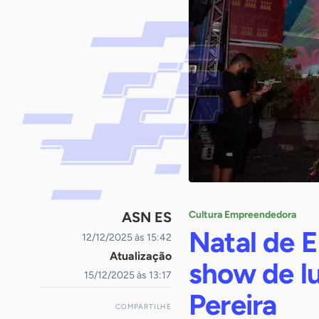
ASN ES
Cultura Empreendedora
Natal de E
12/12/2025 às 15:42
Atualização
show de lu
15/12/2025 às 13:17
Pereira
COMPARTILHE