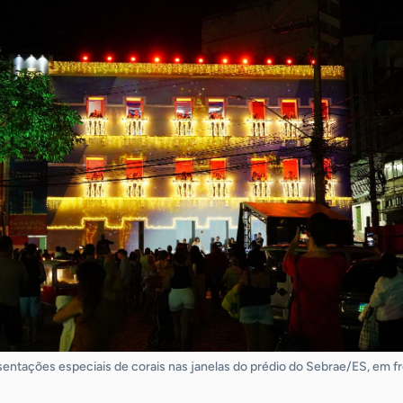
sentações especiais de corais nas janelas do prédio do Sebrae/ES, em fr