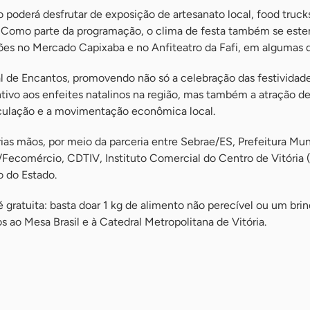
co poderá desfrutar de exposição de artesanato local, food truck
s. Como parte da programação, o clima de festa também se este
es no Mercado Capixaba e no Anfiteatro da Fafi, em algumas d
tal de Encantos, promovendo não só a celebração das festividade
tivo aos enfeites natalinos na região, mas também a atração de
culação e a movimentação econômica local.
rias mãos, por meio da parceria entre Sebrae/ES, Prefeitura Mun
c/Fecomércio, CDTIV, Instituto Comercial do Centro de Vitória 
o do Estado.
 é gratuita: basta doar 1 kg de alimento não perecível ou um br
s ao Mesa Brasil e à Catedral Metropolitana de Vitória.