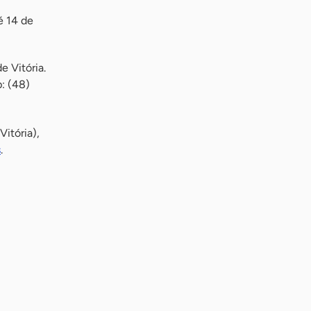
é 14 de
e Vitória.
: (48)
itória),
s
.