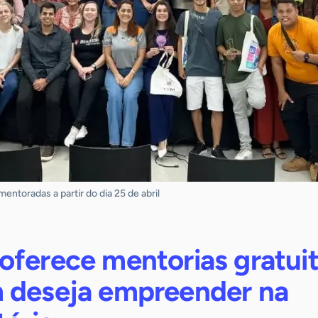
ntoradas a partir do dia 25 de abril
oferece mentorias gratui
 deseja empreender na