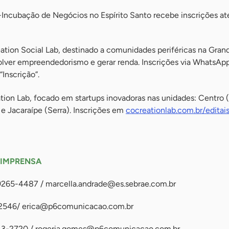
-Incubação de Negócios no Espírito Santo recebe inscrições at
ation Social Lab, destinado a comunidades periféricas na Grand
lver empreendedorismo e gerar renda. Inscrições via WhatsApp
Inscrição”.
tion Lab, focado em startups inovadoras nas unidades: Centro (V
 e Jacaraípe (Serra). Inscrições em
cocreationlab.com.br/editai
 IMPRENSA
99265-4487 /
marcella.andrade@es.sebrae.com.br
-2546/
erica@p6comunicacao.com.br
13-2720 /
rogeria.gomes@p6comunicacao.com.br