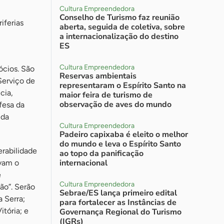
Cultura Empreendedora
Conselho de Turismo faz reunião
iferias
aberta, seguida de coletiva, sobre
a internacionalização do destino
ES
Cultura Empreendedora
ócios. São
Reservas ambientais
Serviço de
representaram o Espírito Santo na
cia,
maior feira de turismo de
observação de aves do mundo
fesa da
 da
Cultura Empreendedora
Padeiro capixaba é eleito o melhor
do mundo e leva o Espírito Santo
rabilidade
ao topo da panificação
internacional
lvam o
é
Cultura Empreendedora
ão”. Serão
Sebrae/ES lança primeiro edital
a Serra;
para fortalecer as Instâncias de
itória; e
Governança Regional do Turismo
(IGRs)