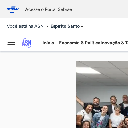
Fale
Acessibilidade
conosco
0
Acesse o Portal Sebrae
9
Espírito Santo
Você está na ASN
Início
Economia & Política
Inovação & T
Agência
Sebrae
de
Notícias