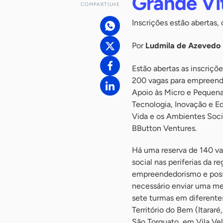
Grande Vi
COMPARTILHE
Inscrições estão abertas
Por
Ludmila de Azevedo
Estão abertas as inscriç
200 vagas para empreendi
Apoio às Micro e Pequenas
Tecnologia, Inovação e Ed
Vida e os Ambientes Soc
BButton Ventures.
Há uma reserva de 140 va
social nas periferias da 
empreendedorismo e possa
necessário enviar uma me
sete turmas em diferentes
Território do Bem (Itararé
São Torquato, em Vila Vel