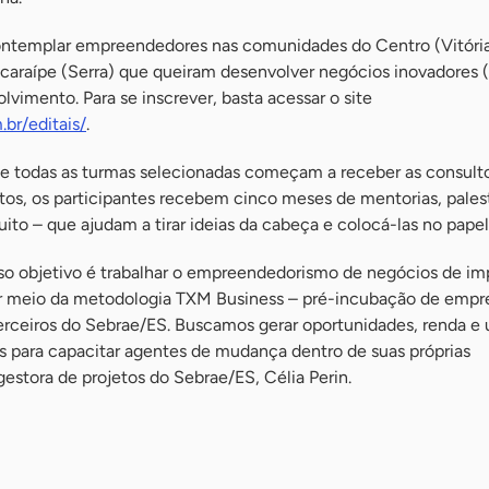
ontemplar empreendedores nas comunidades do Centro (Vitória
acaraípe (Serra) que queiram desenvolver negócios inovadores (
vimento. Para se inscrever, basta acessar o site
.br/editais/
.
, e todas as turmas selecionadas começam a receber as consulto
jetos, os participantes recebem cinco meses de mentorias, palest
uito – que ajudam a tirar ideias da cabeça e colocá-las no papel
so objetivo é trabalhar o empreendedorismo de negócios de i
or meio da metodologia TXM Business – pré-incubação de empr
Terceiros do Sebrae/ES. Buscamos gerar oportunidades, renda e
 para capacitar agentes de mudança dentro de suas próprias
gestora de projetos do Sebrae/ES, Célia Perin.