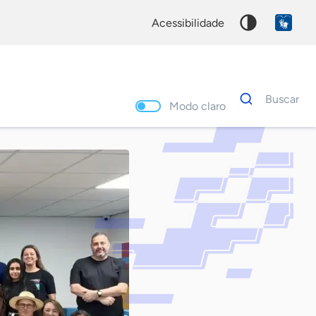
acessibilidade
Dados
Buscar
para
Modo claro
busca
Palavra
chave