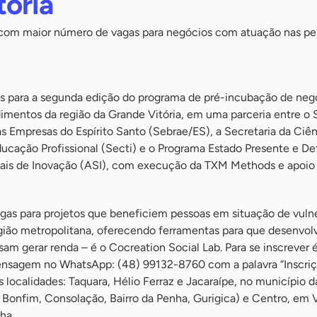
tória
, com maior número de vagas para negócios com atuação nas per
ões para a segunda edição do programa de pré-incubação de neg
mentos da região da Grande Vitória, em uma parceria entre o 
 Empresas do Espírito Santo (Sebrae/ES), a Secretaria da Ciên
ucação Profissional (Secti) e o Programa Estado Presente e De
iais de Inovação (ASI), com execução da TXM Methods e apoio
gas para projetos que beneficiem pessoas em situação de vulne
região metropolitana, oferecendo ferramentas para que desenvo
m gerar renda – é o Cocreation Social Lab. Para se inscrever 
nsagem no WhatsApp: (48) 99132-8760 com a palavra “Inscriç
 localidades: Taquara, Hélio Ferraz e Jacaraípe, no município d
, Bonfim, Consolação, Bairro da Penha, Gurigica) e Centro, em V
ha.