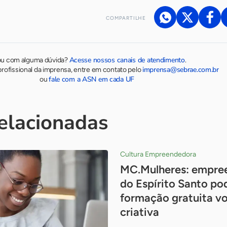
COMPARTILHE
Acesse nossos canais de atendimento
ou com alguma dúvida?
.
imprensa@sebrae.com.br
rofissional da imprensa, entre em contato pelo
fale com a ASN em cada UF
ou
relacionadas
Cultura Empreendedora
MC.Mulheres: empre
do Espírito Santo po
formação gratuita v
criativa