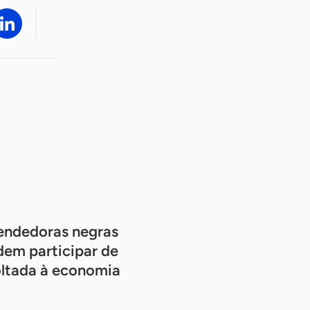
endedoras negras
dem participar de
oltada à economia