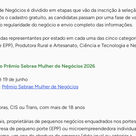
e Negócios é dividido em etapas que vão da inscrição à seleçã
s o cadastro gratuito, as candidatas passam por uma fase de va
mo regularidade do negócio e envio completo das informações.
idas representantes por estado em cada uma das cinco categori
EPP), Produtora Rural e Artesanato, Ciência e Tecnologia e N
a o Prêmio Sebrae Mulher de Negócios 2026
té 19 de junho
:
Prêmio Sebrae Mulher de Negócios
as, CIS ou Trans, com mais de 18 anos
rais, proprietárias de pequenos negócios enquadrados nos portes
esa de pequeno porte (EPP) ou microempreendedora individual
imo, um ano de abertura de empresa (data igual ou anterior a