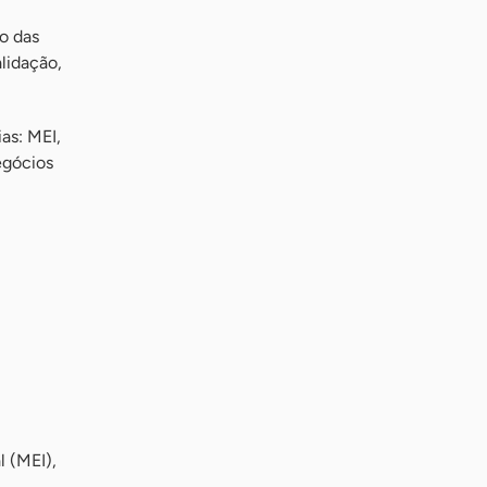
o das
lidação,
as: MEI,
egócios
 (MEI),