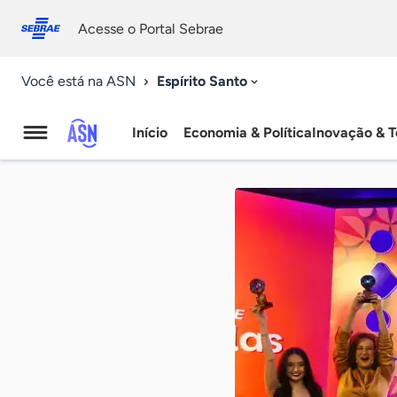
Fale
Acessibilidade
conosco
0
Acesse o Portal Sebrae
9
Espírito Santo
Você está na ASN
Início
Economia & Política
Inovação & T
Agência
Sebrae
de
Notícias