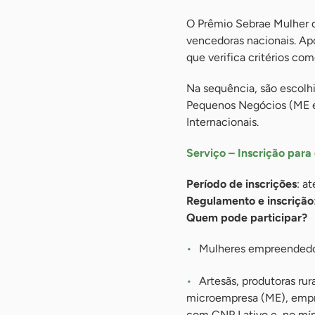
O Prêmio Sebrae Mulher d
vencedoras nacionais. Apó
que verifica critérios co
Na sequência, são escolh
Pequenos Negócios (ME e 
Internacionais.
Serviço – Inscrição par
Período de inscrições
: a
Regulamento e inscrição
Quem pode participar?
Mulheres empreendedor
Artesãs, produtoras ru
microempresa (ME), empr
com CNPJ ativo e, no mín