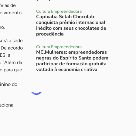
órias de
Cultura Empreendedora
volvimento
Capixaba Selah Chocolate
conquista prêmio internacional
ro.
inédito com seus chocolates de
procedência
será a sede
Cultura Empreendedora
. De acordo
MC.Mulheres: empreendedoras
ES, a
negras do Espírito Santo podem
a. “Além da
participar de formação gratuita
voltada à economia criativa
te para que
inino do
acional