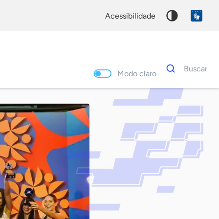
acessibilidade
Dados
Buscar
para
Modo claro
busca
Palavra
chave