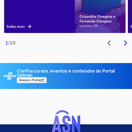
Crisanália Cinagava e
Fernando Cinagava
Londrina / PR
Saiba mais
1
/10
Confira cursos, eventos e conteúdos do Portal
Sebrae.
Acesse o Portal