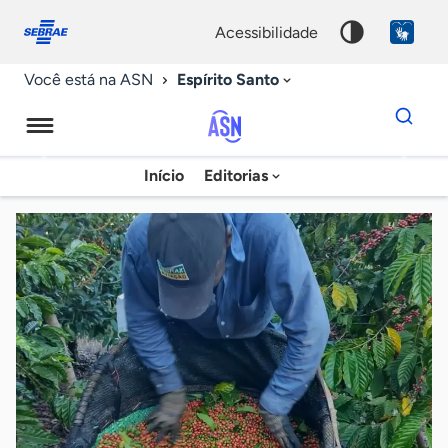
Fale
Acessibilidade
conosco
0
acessibilidade
9
Espírito Santo
Você está na ASN
Dados
para
busca
Agência
Início
Editorias
Palavra
Sebrae
chave
de
Notícias