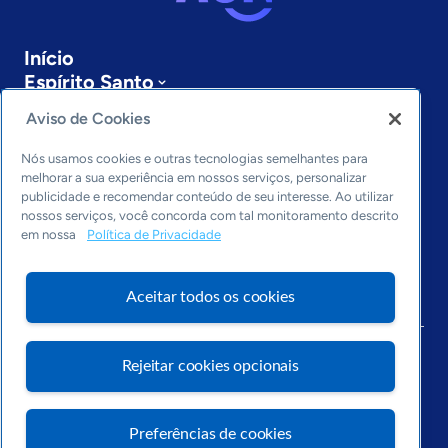
Início
Espírito Santo
Sobre a ASN
Aviso de Cookies
Últimas notícias
Entre em contato
Nós usamos cookies e outras tecnologias semelhantes para
Editorias
melhorar a sua experiência em nossos serviços, personalizar
publicidade e recomendar conteúdo de seu interesse. Ao utilizar
Economia & Política
nossos serviços, você concorda com tal monitoramento descrito
em nossa
Política de Privacidade
Inovação & Tecnologia
Cultura empreendedora
Dados
Aceitar todos os cookies
Arquivo
Rejeitar cookies opcionais
Preferências de cookies