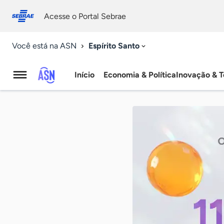
Fale
Acessibilidade
conosco
0
Acesse o Portal Sebrae
9
Espírito Santo
Você está na ASN
Início
Economia & Política
Inovação & T
Agência
Sebrae
de
Notícias