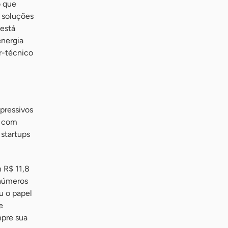
o que
 soluções
 está
energia
r-técnico
pressivos
, com
 startups
 R$ 11,8
 números
u o papel
e
mpre sua