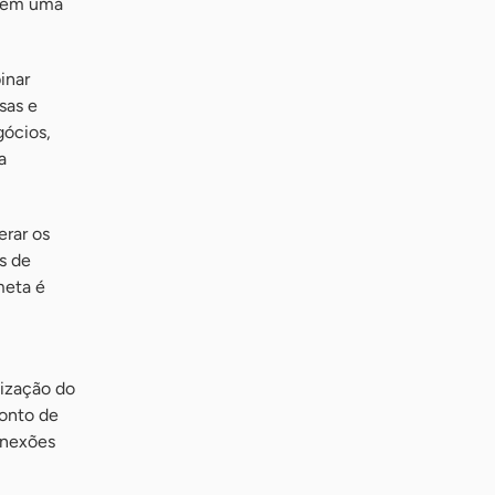
s em uma
inar
sas e
gócios,
a
erar os
s de
meta é
lização do
ponto de
onexões