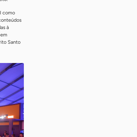
el como
 conteúdos
as à
o em
rito Santo