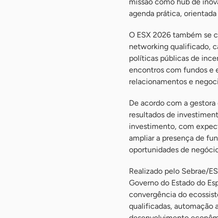
missão como hub de inovaç
agenda prática, orientada 
O ESX 2026 também se co
networking qualificado, c
políticas públicas de inc
encontros com fundos e e
relacionamentos e negoc
De acordo com a gestora d
resultados de investiment
investimento, com expect
ampliar a presença de fund
oportunidades de negócios
Realizado pelo Sebrae/ES
Governo do Estado do Esp
convergência do ecossist
qualificadas, automação a
desenvolvimento econômic