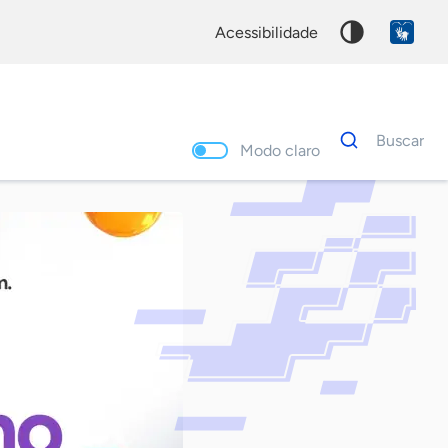
acessibilidade
Dados
Buscar
para
Modo claro
busca
Palavra
chave