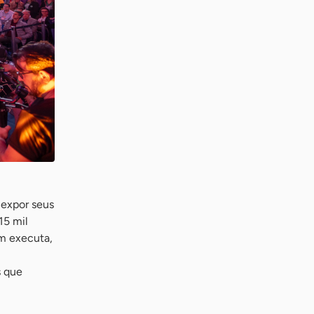
 expor seus
15 mil
m executa,
s que