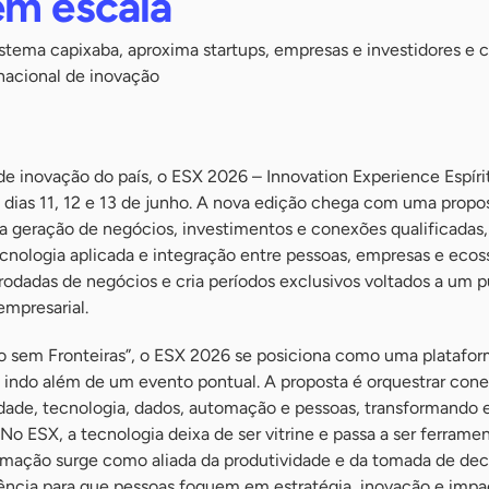
em escala
stema capixaba, aproxima startups, empresas e investidores e c
nacional de inovação
 inovação do país, o ESX 2026 – Innovation Experience Espírit
 dias 11, 12 e 13 de junho. A nova edição chega com uma propo
r a geração de negócios, investimentos e conexões qualificadas
nologia aplicada e integração entre pessoas, empresas e ecos
rodadas de negócios e cria períodos exclusivos voltados a um p
empresarial.
 sem Fronteiras”, o ESX 2026 se posiciona como uma platafor
 indo além de um evento pontual. A proposta é orquestrar con
vidade, tecnologia, dados, automação e pessoas, transformando
No ESX, a tecnologia deixa de ser vitrine e passa a ser ferrame
mação surge como aliada da produtividade e da tomada de dec
gência para que pessoas foquem em estratégia, inovação e impa