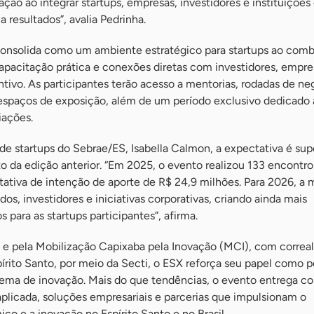
ão ao integrar startups, empresas, investidores e instituiçõe
a resultados”, avalia Pedrinha.
nsolida como um ambiente estratégico para startups ao comb
apacitação prática e conexões diretas com investidores, empre
entivo. As participantes terão acesso a mentorias, rodadas de ne
spaços de exposição, além de um período exclusivo dedicado 
iações.
e startups do Sebrae/ES, Isabella Calmon, a expectativa é sup
o da edição anterior. “Em 2025, o evento realizou 133 encontro
ativa de intenção de aporte de R$ 24,9 milhões. Para 2026, a 
os, investidores e iniciativas corporativas, criando ainda mais
 para as startups participantes”, afirma.
 e pela Mobilização Capixaba pela Inovação (MCI), com correa
írito Santo, por meio da Secti, o ESX reforça seu papel como 
ema de inovação. Mais do que tendências, o evento entrega c
plicada, soluções empresariais e parcerias que impulsionam o
o e a inovação no Espírito Santo e no Brasil.