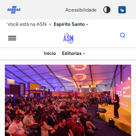
Fale
Acessibilidade
conosco
0
acessibilidade
9
Espírito Santo
Você está na ASN
Dados
para
busca
Agência
Início
Editorias
Palavra
Sebrae
chave
de
Notícias