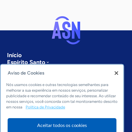
Início
Espírito Santo
Sobre a ASN
Aviso de Cookies
Últimas notícias
Entre em contato
Nós usamos cookies e outras tecnologias semelhantes para
Editorias
melhorar a sua experiência em nossos serviços, personalizar
publicidade e recomendar conteúdo de seu interesse. Ao utilizar
Economia & Política
nossos serviços, você concorda com tal monitoramento descrito
em nossa
Política de Privacidade
Inovação & Tecnologia
Cultura empreendedora
Dados
Aceitar todos os cookies
Arquivo