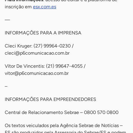
inscrição em
esx.com.es
—
INFORMAÇÕES PARA A IMPRENSA
Cleci Kruger: (27) 99964-0230 /
cleci@p6comunicacao.com.br
Vítor De Vincentis: (21) 99647-4055 /
vitor@p6comunicacao.com.br
–
INFORMAÇÕES PARA EMPREENDEDORES
Central de Relacionamento Sebrae – 0800 570 0800
Os textos veiculados pela Agência Sebrae de Notícias –
ES são produzidos pela Assessoria do Sebrae/ES e podem