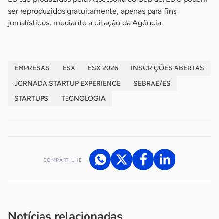
ser reproduzidos gratuitamente, apenas para fins
jornalísticos, mediante a citação da Agência.
EMPRESAS
ESX
ESX 2026
INSCRIÇÕES ABERTAS
JORNADA STARTUP EXPERIENCE
SEBRAE/ES
STARTUPS
TECNOLOGIA
COMPARTILHE
Acesse nossos canais de atendimento
Ficou com alguma dúvida?
.
Se
você é um profissional da imprensa, entre em contato pelo
imprensa@sebrae.com.br
fale com a ASN em cada UF
ou
Notícias relacionadas