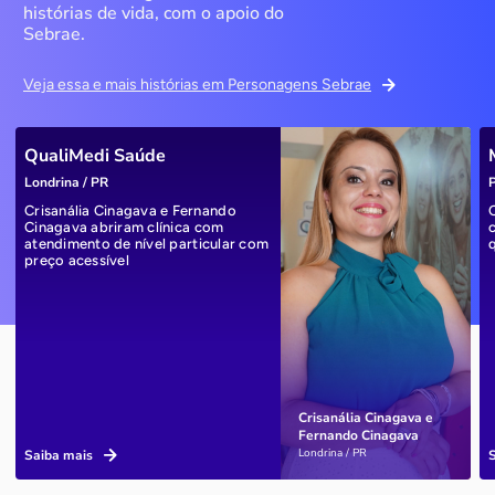
histórias de vida, com o apoio do
Sebrae.
Veja essa e mais histórias em Personagens Sebrae
QualiMedi Saúde
Londrina / PR
P
Crisanália Cinagava e Fernando
Cinagava abriram clínica com
atendimento de nível particular com
preço acessível
Crisanália Cinagava e
Fernando Cinagava
Londrina / PR
Saiba mais