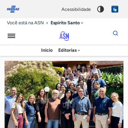
Fale
Acessibilidade
conosco
0
acessibilidade
9
Espírito Santo
Você está na ASN
Dados
para
busca
Agência
Início
Editorias
Palavra
Sebrae
chave
de
Notícias