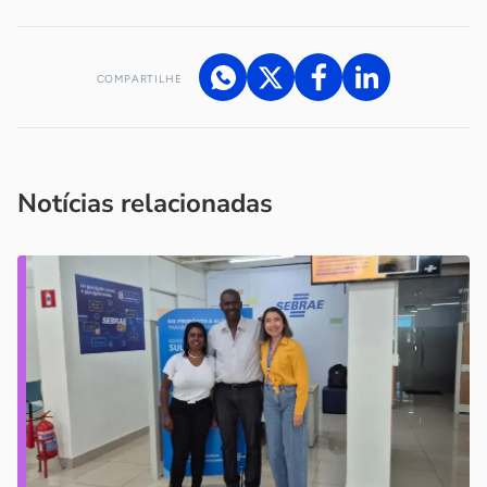
COMPARTILHE
Acesse nossos canais de atendimento
Ficou com alguma dúvida?
.
Se
você é um profissional da imprensa, entre em contato pelo
imprensa@sebrae.com.br
fale com a ASN em cada UF
ou
Notícias relacionadas