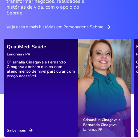
transformar negócios, realidades e
histórias de vida, com o apoio do
Sebrae.
Veja essa e mais histórias em Personagens Sebrae
QualiMedi Saúde
Londrina / PR
P
Crisanália Cinagava e Fernando
Cinagava abriram clínica com
atendimento de nível particular com
preço acessível
Crisanália Cinagava e
Fernando Cinagava
Londrina / PR
Saiba mais