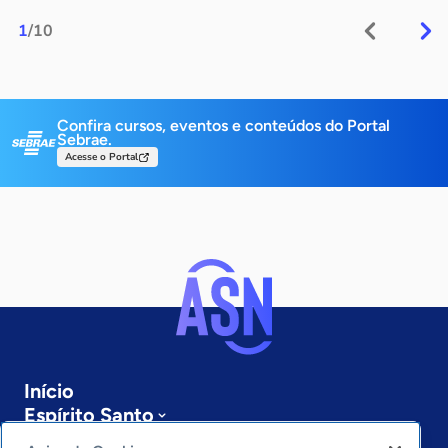
1
/10
Confira cursos, eventos e conteúdos do Portal
Sebrae.
Acesse o Portal
Início
Espírito Santo
Sobre a ASN