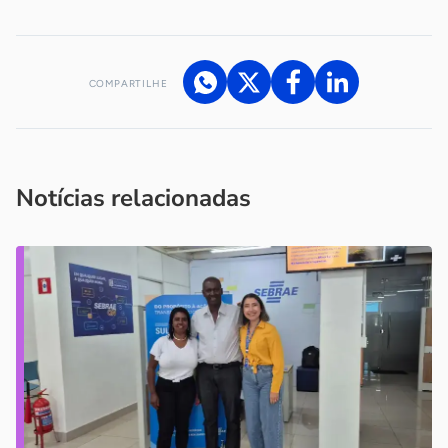
COMPARTILHE
Acesse nossos canais de atendimento
Ficou com alguma dúvida?
.
Se
você é um profissional da imprensa, entre em contato pelo
imprensa@sebrae.com.br
fale com a ASN em cada UF
ou
Notícias relacionadas