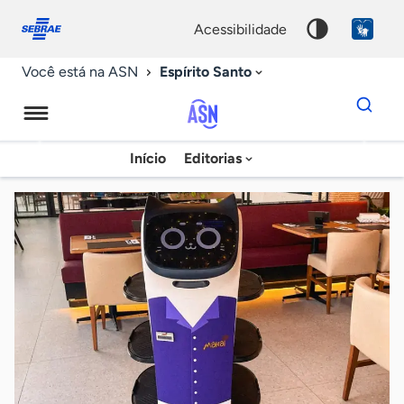
Fale
Acessibilidade
conosco
0
acessibilidade
9
Espírito Santo
Você está na ASN
Dados
para
busca
Agência
Início
Editorias
Palavra
Sebrae
chave
de
Notícias