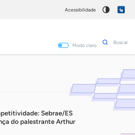
acessibilidade
Dados
Buscar
para
Modo claro
busca
Palavra
chave
petitividade: Sebrae/ES
ça do palestrante Arthur