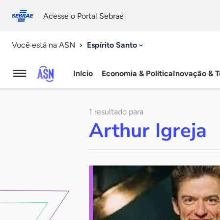
Fale
Acessibilidade
conosco
0
Acesse o Portal Sebrae
9
Espírito Santo
Você está na ASN
Início
Economia & Política
Inovação & T
Agência
Sebrae
1 resultado para
de
Arthur Igreja
Notícias