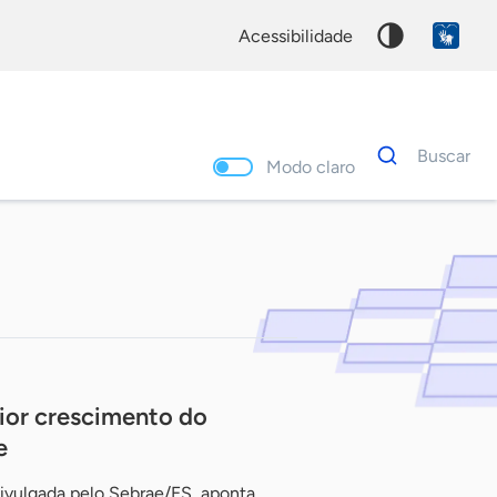
acessibilidade
Dados
Buscar
para
Modo claro
busca
Palavra
chave
ior crescimento do
e
ivulgada pelo Sebrae/ES, aponta