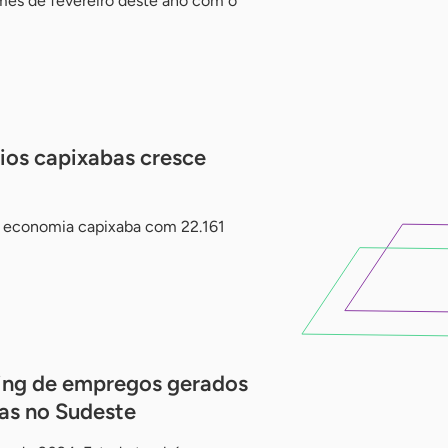
mês de fevereiro deste ano com o
os capixabas cresce
 economia capixaba com 22.161
king de empregos gerados
as no Sudeste