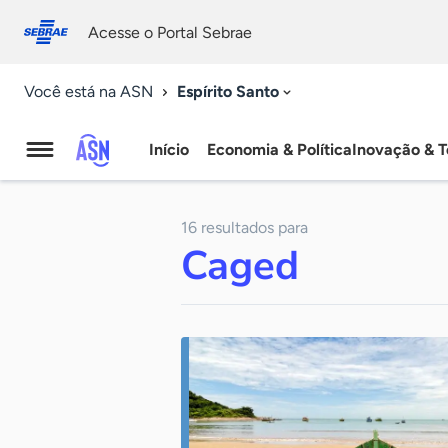
Fale
Acessibilidade
conosco
0
Acesse o Portal Sebrae
9
Espírito Santo
Você está na ASN
Início
Economia & Política
Inovação & T
Agência
Sebrae
16 resultados para
de
Caged
Notícias