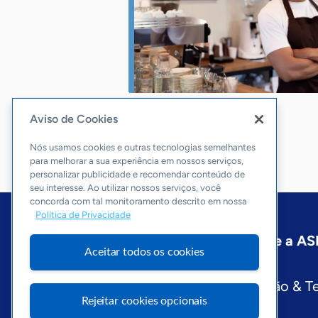
Aviso de Cookies
Nós usamos cookies e outras tecnologias semelhantes
para melhorar a sua experiência em nossos serviços,
personalizar publicidade e recomendar conteúdo de
seu interesse. Ao utilizar nossos serviços, você
concorda com tal monitoramento descrito em nossa
Política de Privacidade
Início
Espírito Santo
Sobre a A
Aceitar todos os cookies
Editorias
Economia & Política
Inovação & T
Rejeitar cookies opcionais