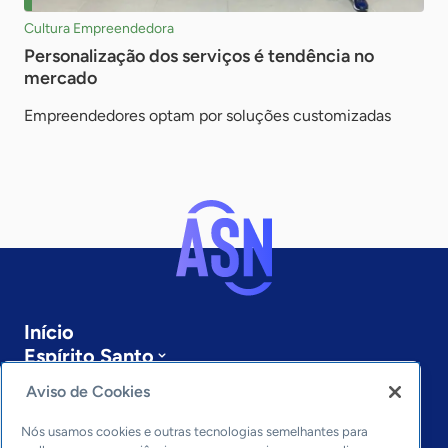
Cultura Empreendedora
Personalização dos serviços é tendência no
mercado
Empreendedores optam por soluções customizadas
Início
Espírito Santo
Sobre a ASN
Aviso de Cookies
Últimas notícias
Entre em contato
Nós usamos cookies e outras tecnologias semelhantes para