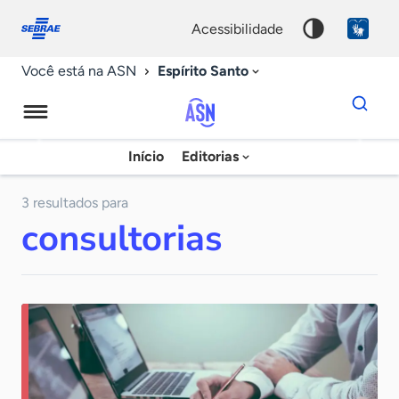
Fale
Acessibilidade
conosco
0
acessibilidade
9
Espírito Santo
Você está na ASN
Dados
para
busca
Agência
Início
Editorias
Palavra
Sebrae
chave
de
3 resultados para
consultorias
Notícias