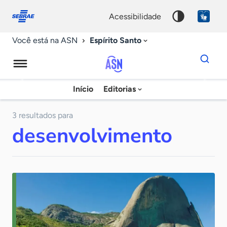
Fale
Acessibilidade
conosco
0
acessibilidade
9
Espírito Santo
Você está na ASN
Dados
para
busca
Agência
Início
Editorias
Palavra
Sebrae
chave
de
3 resultados para
desenvolvimento
Notícias