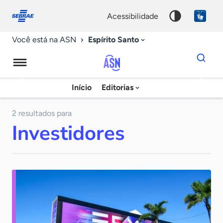
Fale
Acessibilidade
conosco
0
acessibilidade
9
Espírito Santo
Você está na ASN
Dados
para
busca
Agência
Início
Editorias
Palavra
Sebrae
chave
de
2 resultados para
Investidores
Notícias