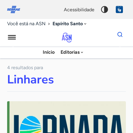
Fale
Acessibilidade
conosco
0
acessibilidade
9
Espírito Santo
Você está na ASN
Dados
para
busca
Agência
Início
Editorias
Palavra
Sebrae
chave
de
4 resultados para
Linhares
Notícias