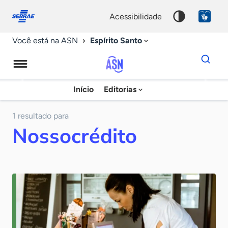
Fale
Acessibilidade
conosco
0
acessibilidade
9
Espírito Santo
Você está na ASN
Dados
para
busca
Agência
Início
Editorias
Palavra
Sebrae
chave
de
1 resultado para
Nossocrédito
Notícias