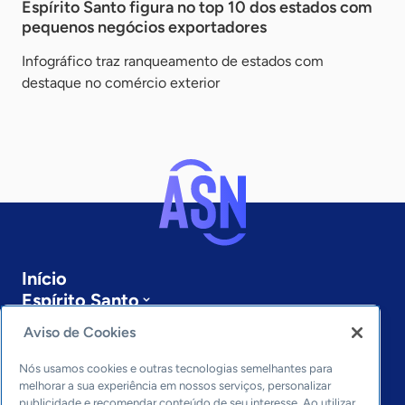
Espírito Santo figura no top 10 dos estados com
pequenos negócios exportadores
Infográfico traz ranqueamento de estados com
destaque no comércio exterior
Início
Espírito Santo
Sobre a ASN
Aviso de Cookies
Últimas notícias
Entre em contato
Nós usamos cookies e outras tecnologias semelhantes para
Editorias
melhorar a sua experiência em nossos serviços, personalizar
publicidade e recomendar conteúdo de seu interesse. Ao utilizar