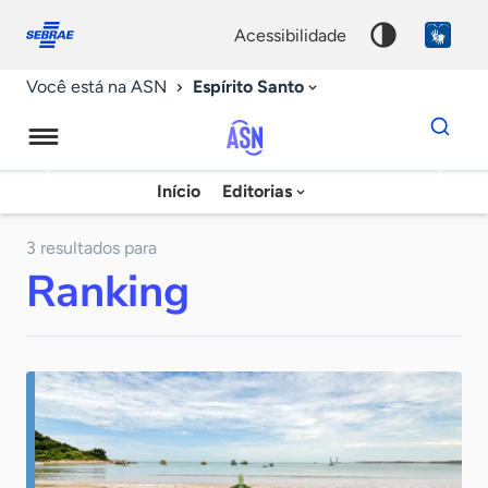
Fale
Acessibilidade
conosco
0
acessibilidade
9
Espírito Santo
Você está na ASN
Dados
para
busca
Agência
Início
Editorias
Palavra
Sebrae
chave
de
3 resultados para
Ranking
Notícias