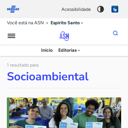
Fale
Acessibilidade
conosco
0
acessibilidade
9
Espírito Santo
Você está na ASN
Dados
para
busca
Agência
Início
Editorias
Palavra
Sebrae
chave
de
1 resultado para
Socioambiental
Notícias