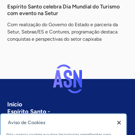
Espírito Santo celebra Dia Mundial do Turismo
com evento na Setur
Com realização do Governo do Estado e parceria da
Setur, Sebrae/ES e Contures, programação destaca
conquistas e perspectivas do setor capixaba
Início
Espírito Santo
Sobre a ASN
Aviso de Cookies
Últimas notícias
Entre em contato
Nós usamos cookies e outras tecnologias semelhantes para