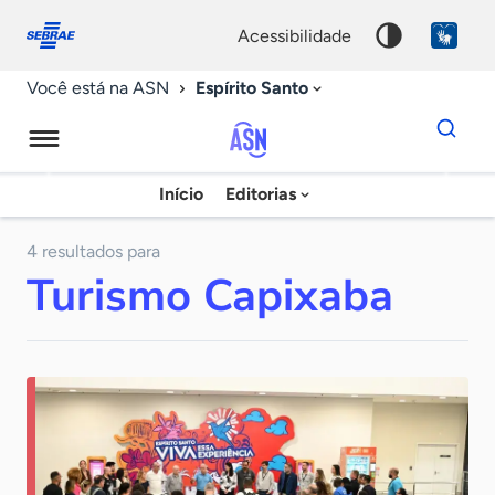
Fale
Acessibilidade
conosco
0
acessibilidade
9
Espírito Santo
Você está na ASN
Dados
para
busca
Agência
Início
Editorias
Palavra
Sebrae
chave
de
4 resultados para
Turismo Capixaba
Notícias