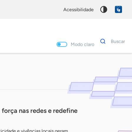
acessibilidade
Dados
Buscar
para
Modo claro
busca
Palavra
chave
força nas redes e redefine
icidade e vivências locais geram