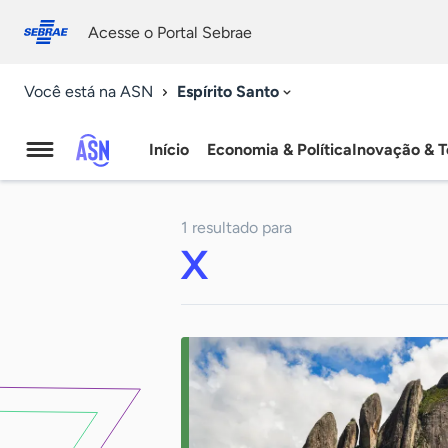
Fale
Acessibilidade
conosco
0
Acesse o Portal Sebrae
9
Espírito Santo
Você está na ASN
Início
Economia & Política
Inovação & T
Agência
Sebrae
1 resultado para
de
X
Notícias