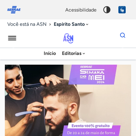
Fale
Acessibilidade
conosco
0
acessibilidade
9
Espírito Santo
Você está na ASN
Dados
para
busca
Agência
Início
Editorias
Palavra
Sebrae
chave
de
Notícias