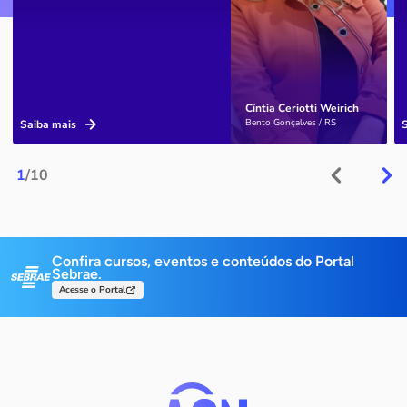
Cíntia Ceriotti Weirich
Bento Gonçalves / RS
Saiba mais
1
/10
Confira cursos, eventos e conteúdos do Portal
Sebrae.
Acesse o Portal