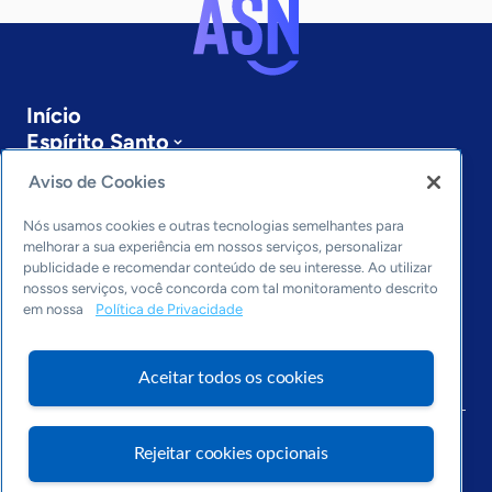
Início
Espírito Santo
Sobre a ASN
Aviso de Cookies
Últimas notícias
Entre em contato
Nós usamos cookies e outras tecnologias semelhantes para
Editorias
melhorar a sua experiência em nossos serviços, personalizar
publicidade e recomendar conteúdo de seu interesse. Ao utilizar
Economia & Política
nossos serviços, você concorda com tal monitoramento descrito
em nossa
Política de Privacidade
Inovação & Tecnologia
Cultura empreendedora
Dados
Aceitar todos os cookies
Arquivo
Rejeitar cookies opcionais