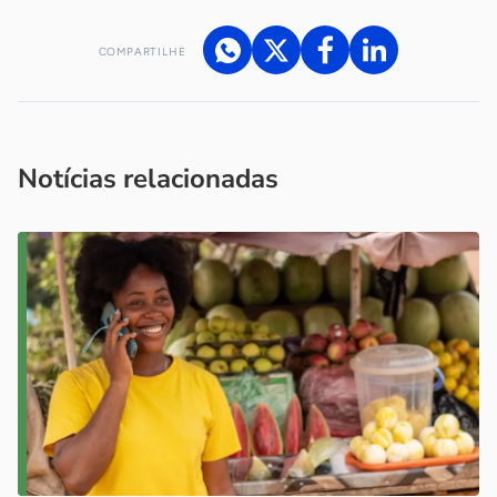
COMPARTILHE
Acesse nossos canais de atendimento
Ficou com alguma dúvida?
.
Se
você é um profissional da imprensa, entre em contato pelo
imprensa@sebrae.com.br
fale com a ASN em cada UF
ou
Notícias relacionadas