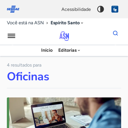
Fale
Acessibilidade
conosco
0
acessibilidade
9
Espírito Santo
Você está na ASN
Dados
para
busca
Agência
Início
Editorias
Palavra
Sebrae
chave
de
4 resultados para
Oficinas
Notícias