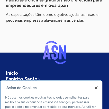
Palestras e oficinas gratuitas são oferecidas para
empreendedores em Guarapari
As capacitações têm como objetivo ajudar as micro e
pequenas empresas a alavancarem as vendas
Início
Espírito Santo
Sobre a ASN
Aviso de Cookies
Últimas notícias
Entre em contato
Nós usamos cookies e outras tecnologias semelhantes para
Editorias
melhorar a sua experiência em nossos serviços, personalizar
publicidade e recomendar conteúdo de seu interesse. Ao utilizar