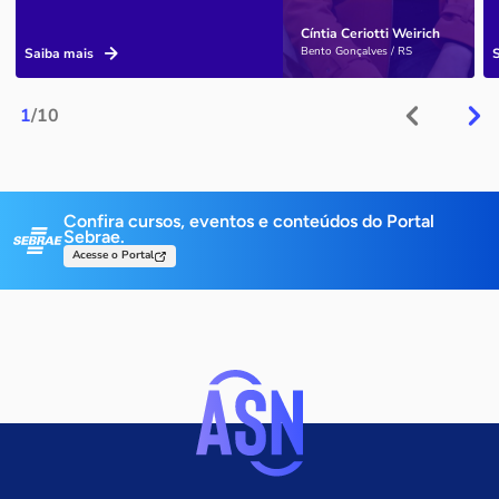
Cíntia Ceriotti Weirich
Bento Gonçalves / RS
Saiba mais
1
/10
Confira cursos, eventos e conteúdos do Portal
Sebrae.
Acesse o Portal