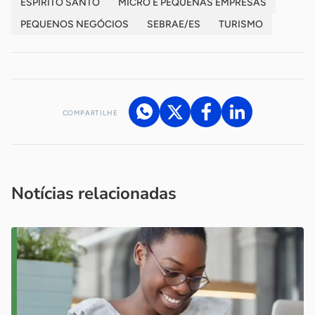
ESPÍRITO SANTO
MICRO E PEQUENAS EMPRESAS
PEQUENOS NEGÓCIOS
SEBRAE/ES
TURISMO
COMPARTILHE
Acesse nossos canais de atendimento
Ficou com alguma dúvida?
.
Se
você é um profissional da imprensa, entre em contato pelo
imprensa@sebrae.com.br
fale com a ASN em cada UF
ou
Notícias relacionadas