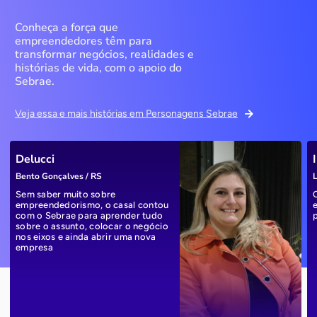
Conheça a força que
empreendedores têm para
transformar negócios, realidades e
histórias de vida, com o apoio do
Sebrae.
Veja essa e mais histórias em Personagens Sebrae
Delucci
Bento Gonçalves / RS
L
Sem saber muito sobre
empreendedorismo, o casal contou
com o Sebrae para aprender tudo
sobre o assunto, colocar o negócio
nos eixos e ainda abrir uma nova
empresa