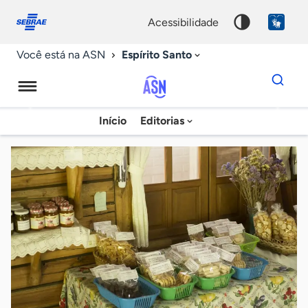
Fale
Acessibilidade
conosco
0
acessibilidade
9
Espírito Santo
Você está na ASN
Dados
para
busca
Agência
Início
Editorias
Palavra
Sebrae
chave
de
Notícias