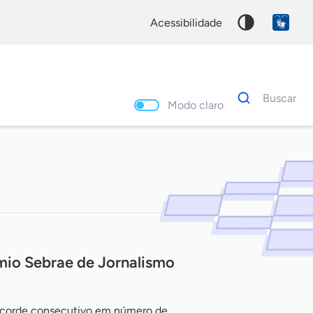
acessibilidade
Dados
Buscar
para
Modo claro
busca
Palavra
chave
êmio Sebrae de Jornalismo
recorde consecutivo em número de