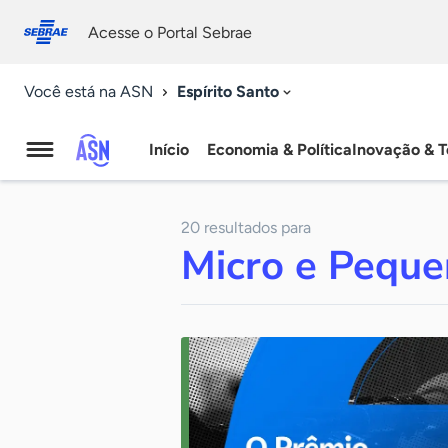
Fale
Acessibilidade
conosco
0
Acesse o Portal Sebrae
9
Espírito Santo
Você está na ASN
Início
Economia & Política
Inovação & T
Agência
Sebrae
20 resultados para
de
Micro e Pequ
Notícias