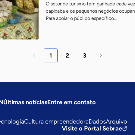
O setor de turismo tem ganhado cada vez
capixaba e os pequenos negócios ocupam 
Para apoiar o público específico...
1
2
3
SN
Últimas notícias
Entre em contato
ecnologia
Cultura empreendedora
Dados
Arquivo
Visite o Portal Sebrae