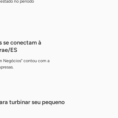
 estado no período
s se conectam à
rae/ES
om Negócios” contou com a
presas.
para turbinar seu pequeno