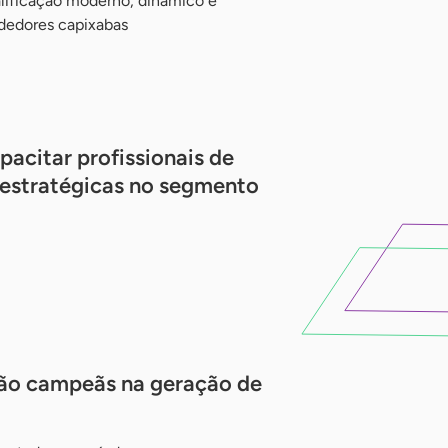
lificação moderno, dinâmico e
dedores capixabas
acitar profissionais de
 estratégicas no segmento
ão campeãs na geração de