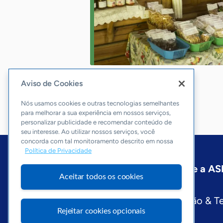
Aviso de Cookies
Nós usamos cookies e outras tecnologias semelhantes
para melhorar a sua experiência em nossos serviços,
personalizar publicidade e recomendar conteúdo de
seu interesse. Ao utilizar nossos serviços, você
concorda com tal monitoramento descrito em nossa
Política de Privacidade
Início
Espírito Santo
Sobre a A
Aceitar todos os cookies
Editorias
Economia & Política
Inovação & T
Rejeitar cookies opcionais