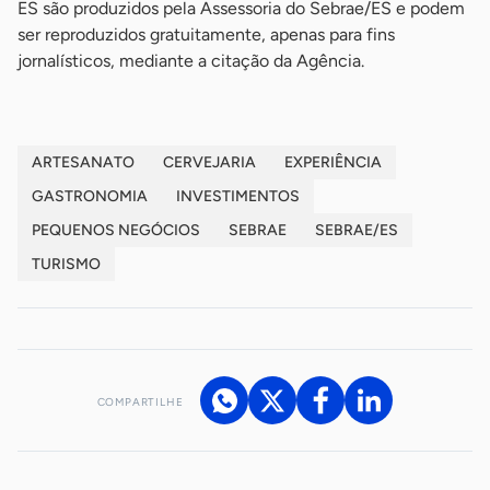
ES são produzidos pela Assessoria do Sebrae/ES e podem
ser reproduzidos gratuitamente, apenas para fins
jornalísticos, mediante a citação da Agência.
ARTESANATO
CERVEJARIA
EXPERIÊNCIA
GASTRONOMIA
INVESTIMENTOS
PEQUENOS NEGÓCIOS
SEBRAE
SEBRAE/ES
TURISMO
COMPARTILHE
Acesse nossos canais de atendimento
Ficou com alguma dúvida?
.
Se
você é um profissional da imprensa, entre em contato pelo