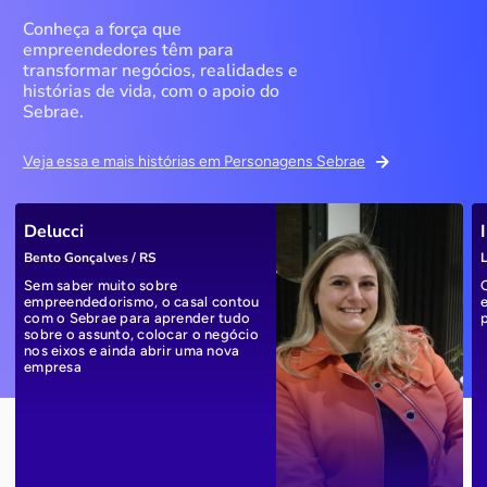
Conheça a força que
empreendedores têm para
transformar negócios, realidades e
histórias de vida, com o apoio do
Sebrae.
Veja essa e mais histórias em Personagens Sebrae
Delucci
Bento Gonçalves / RS
L
Sem saber muito sobre
empreendedorismo, o casal contou
com o Sebrae para aprender tudo
sobre o assunto, colocar o negócio
nos eixos e ainda abrir uma nova
empresa