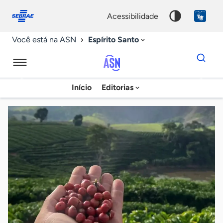
Fale
Acessibilidade
conosco
0
acessibilidade
9
Espírito Santo
Você está na ASN
Dados
para
busca
Agência
Início
Editorias
Palavra
Sebrae
chave
de
Notícias