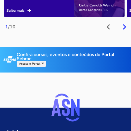
Cíntia Ceriotti Weirich
Bento Gonçalves / RS
Saiba mais
1
/10
Confira cursos, eventos e conteúdos do Portal
Sebrae.
Acesse o Portal