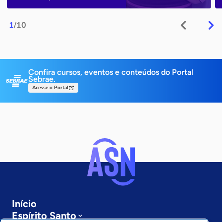
1
/10
Confira cursos, eventos e conteúdos do Portal
Sebrae.
Acesse o Portal
Início
Espírito Santo