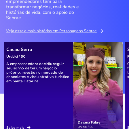
empreendedores têm para
transformar negócios, realidades e
histórias de vida, com o apoio do
Sebrae.
Veja essa e mais histórias em Personagens Sebrae
Cacau Serra
Urubici / SC
R
A empreendedora decidiu seguir
seu sonho de ter um negócio
próprio, investiu no mercado de
chocolates e virou atrativo turístico
em Santa Catarina.
Dayana Fabre
Urubici / SC
Saiba mais