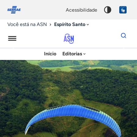
Fale
Acessibilidade
conosco
0
acessibilidade
9
Espírito Santo
Você está na ASN
Dados
para
busca
Agência
Início
Editorias
Palavra
Sebrae
chave
de
Notícias