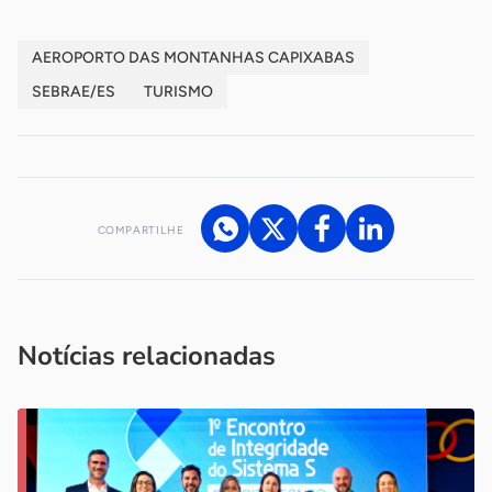
AEROPORTO DAS MONTANHAS CAPIXABAS
SEBRAE/ES
TURISMO
COMPARTILHE
Acesse nossos canais de atendimento
Ficou com alguma dúvida?
.
Se
você é um profissional da imprensa, entre em contato pelo
imprensa@sebrae.com.br
fale com a ASN em cada UF
ou
Notícias relacionadas