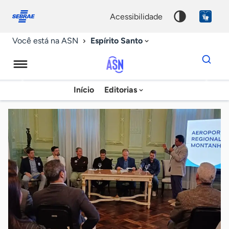
Fale
Acessibilidade
conosco
0
acessibilidade
9
Espírito Santo
Você está na ASN
Dados
para
busca
Agência
Início
Editorias
Palavra
Sebrae
chave
de
Notícias