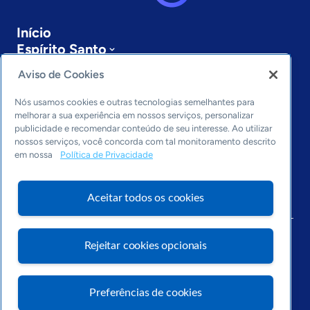
Início
Espírito Santo
Sobre a ASN
Aviso de Cookies
Últimas notícias
Entre em contato
Nós usamos cookies e outras tecnologias semelhantes para
Editorias
melhorar a sua experiência em nossos serviços, personalizar
publicidade e recomendar conteúdo de seu interesse. Ao utilizar
Economia & Política
nossos serviços, você concorda com tal monitoramento descrito
em nossa
Política de Privacidade
Inovação & Tecnologia
Cultura empreendedora
Dados
Aceitar todos os cookies
Arquivo
Rejeitar cookies opcionais
Preferências de cookies
Visite o Portal Sebrae