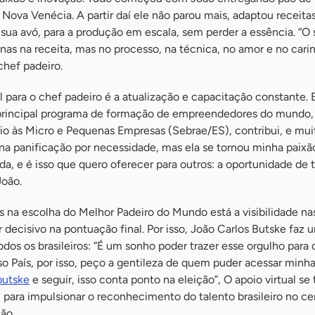
e Nova Venécia. A partir daí ele não parou mais, adaptou receit
sua avó, para a produção em escala, sem perder a essência. “O
as na receita, mas no processo, na técnica, no amor e no car
 chef padeiro.
l para o chef padeiro é a atualização e capacitação constante. 
 principal programa de formação de empreendedores do mundo
io às Micro e Pequenas Empresas (Sebrae/ES), contribui, e mui
 na panificação por necessidade, mas ela se tornou minha paixã
a, e é isso que quero oferecer para outros: a oportunidade de 
João.
dos na escolha do Melhor Padeiro do Mundo está a visibilidade na
r decisivo na pontuação final. Por isso, João Carlos Butske faz
odos os brasileiros: “É um sonho poder trazer esse orgulho para 
sso País, por isso, peço a gentileza de quem puder acessar minh
butske
e seguir, isso conta ponto na eleição”, O apoio virtual se
para impulsionar o reconhecimento do talento brasileiro no ce
ão.