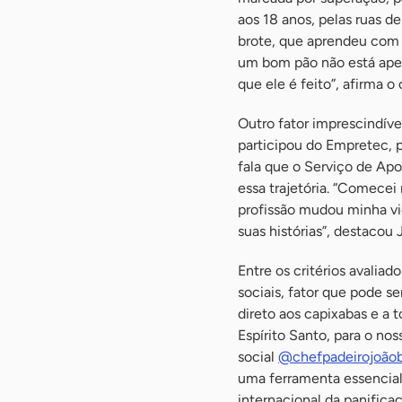
aos 18 anos, pelas ruas d
brote, que aprendeu com 
um bom pão não está apen
que ele é feito”, afirma o
Outro fator imprescindíve
participou do Empretec,
fala que o Serviço de Apo
essa trajetória. “Comecei
profissão mudou minha vid
suas histórias”, destacou 
Entre os critérios avalia
sociais, fator que pode se
direto aos capixabas e a t
Espírito Santo, para o no
social
@chefpadeirojoão
uma ferramenta essencial 
internacional da panificaç