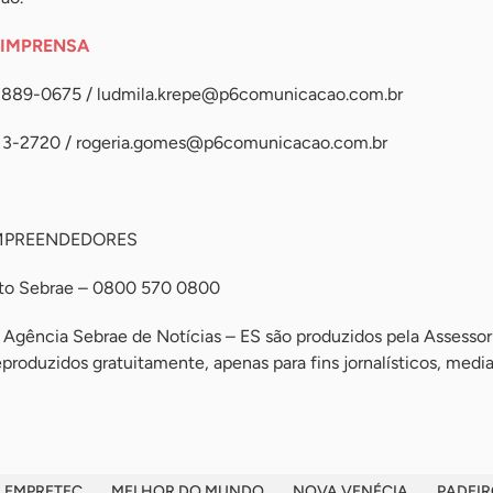
 IMPRENSA
98889-0675 /
ludmila.krepe@p6comunicacao.com.br
13-2720 /
rogeria.gomes@p6comunicacao.com.br
MPREENDEDORES
nto Sebrae – 0800 570 0800
 Agência Sebrae de Notícias – ES são produzidos pela Assessor
roduzidos gratuitamente, apenas para fins jornalísticos, medi
EMPRETEC
MELHOR DO MUNDO
NOVA VENÉCIA
PADEI