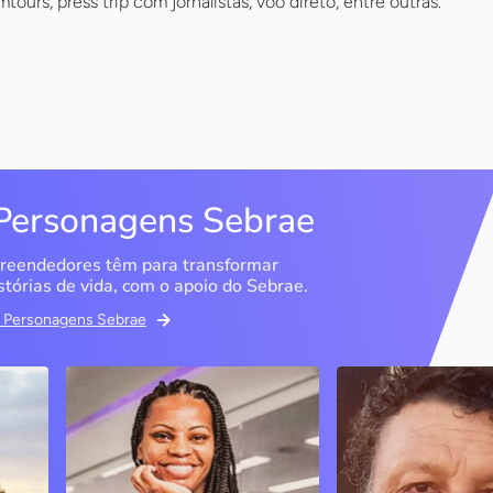
tours, press trip com jornalistas, voo direto, entre outras.
Personagens Sebrae
reendedores têm para transformar
stórias de vida, com o apoio do Sebrae.
em Personagens Sebrae
Studio Olimpic Shape
DG Distribuido
Água Mineral
São Paulo / SP
Marília / SP
PJ
A ex-atleta olímpica e
empresária diz que o Sebrae
Entenda como o Se