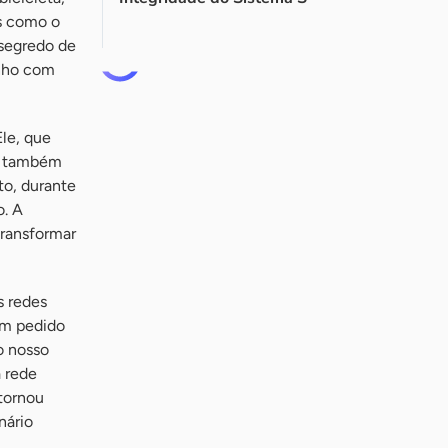
as como o
 segredo de
inho com
Ele, que
, também
to, durante
o. A
transformar
s redes
 um pedido
o nosso
a rede
 tornou
nário