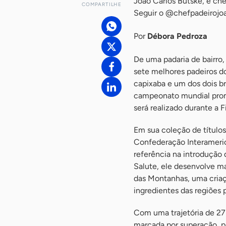
João Carlos Butske, é che
COMPARTILHE
Seguir o @chefpadeirojoa
Por
Débora Pedroza
De uma padaria de bairro,
sete melhores padeiros do
capixaba e um dos dois br
campeonato mundial promo
será realizado durante a 
Em sua coleção de título
Confederação Interameric
referência na introdução 
Salute, ele desenvolve ma
das Montanhas, uma criaç
ingredientes das regiões 
Com uma trajetória de 27 
marcada por superação, p