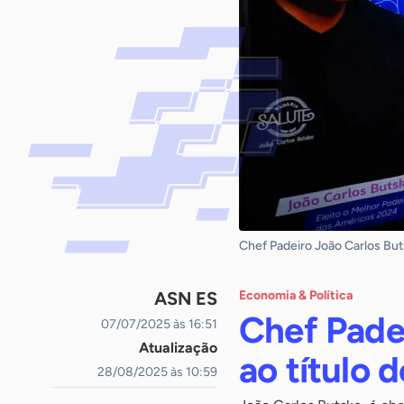
Chef Padeiro João Carlos Bu
ASN ES
Economia & Política
Chef Pade
07/07/2025 às 16:51
Atualização
ao título
28/08/2025 às 10:59