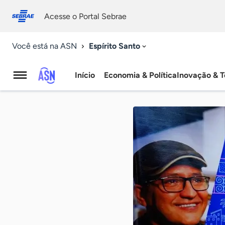
Fale
Acessibilidade
conosco
0
Acesse o Portal Sebrae
9
Espírito Santo
Você está na ASN
Início
Economia & Política
Inovação & T
Agência
Sebrae
de
Notícias