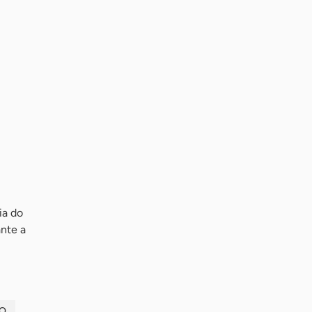
ia do
ante a
RO