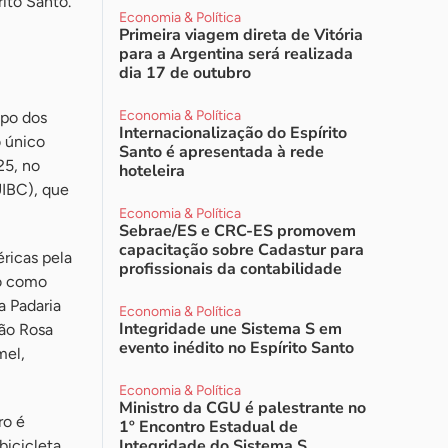
ito Santo.
Economia & Política
Primeira viagem direta de Vitória
para a Argentina será realizada
dia 17 de outubro
Economia & Política
upo dos
Internacionalização do Espírito
o único
Santo é apresentada à rede
25, no
hoteleira
UIBC), que
Economia & Política
Sebrae/ES e CRC-ES promovem
capacitação sobre Cadastur para
ricas pela
profissionais da contabilidade
ão como
a Padaria
Economia & Política
Integridade une Sistema S em
Pão Rosa
evento inédito no Espírito Santo
mel,
Economia & Política
Ministro da CGU é palestrante no
ro é
1º Encontro Estadual de
Integridade do Sistema S
icicleta,