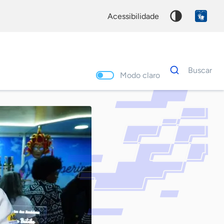
acessibilidade
Dados
Buscar
para
Modo claro
busca
Palavra
chave