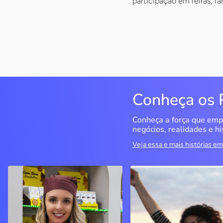
participação em feiras, fam
Conheça os 
Conheça a força que emp
negócios, realidades e hi
Veja essa e mais histórias 
Cacau Serra
Seriema Ecoturismo
Urubici / SC
Rio da Conceição / TO
A empreendedora decidiu
O objetivo era ter um CN
seguir seu sonho de ter um
para fazer cursos, mas o