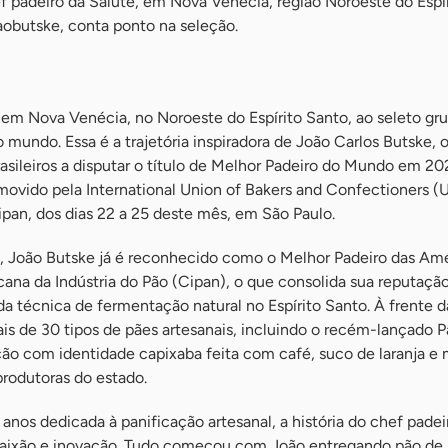
f padeiro da Salute, em Nova Venécia, região Noroeste do Espír
obutske, conta ponto na seleção.
 em Nova Venécia, no Noroeste do Espírito Santo, ao seleto gr
 mundo. Essa é a trajetória inspiradora de João Carlos Butske, 
asileiros a disputar o título de Melhor Padeiro do Mundo em 20
vido pela International Union of Bakers and Confectioners (
Fipan, dos dias 22 a 25 deste mês, em São Paulo.
s, João Butske já é reconhecido como o Melhor Padeiro das Amé
ana da Indústria do Pão (Cipan), o que consolida sua reputaç
da técnica de fermentação natural no Espírito Santo. À frente d
is de 30 tipos de pães artesanais, incluindo o recém-lançado 
ão com identidade capixaba feita com café, suco de laranja e 
produtoras do estado.
anos dedicada à panificação artesanal, a história do chef padei
aixão e inovação. Tudo começou com João entregando pão de b