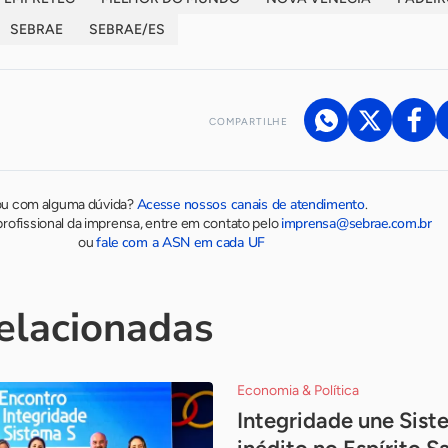
SEBRAE
SEBRAE/ES
COMPARTILHE
Acesse nossos canais de atendimento
ou com alguma dúvida?
.
imprensa@sebrae.com.br
rofissional da imprensa, entre em contato pelo
fale com a ASN em cada UF
ou
relacionadas
Economia & Política
Integridade une Sis