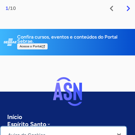
1
/10
Confira cursos, eventos e conteúdos do Portal
Sebrae.
Acesse o Portal
Início
Espírito Santo
Sobre a ASN