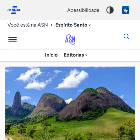
Fale
Acessibilidade
conosco
0
acessibilidade
9
Espírito Santo
Você está na ASN
Dados
para
busca
Agência
Início
Editorias
Palavra
Sebrae
chave
de
Notícias