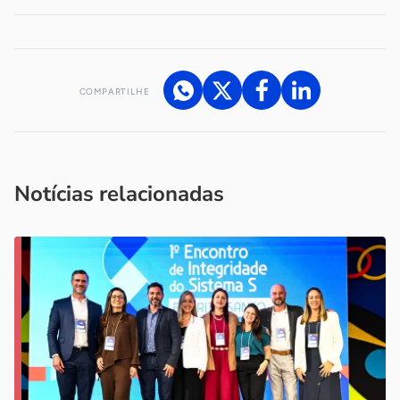
COMPARTILHE
Acesse nossos canais de atendimento
Ficou com alguma dúvida?
.
Se
você é um profissional da imprensa, entre em contato pelo
imprensa@sebrae.com.br
fale com a ASN em cada UF
ou
Notícias relacionadas