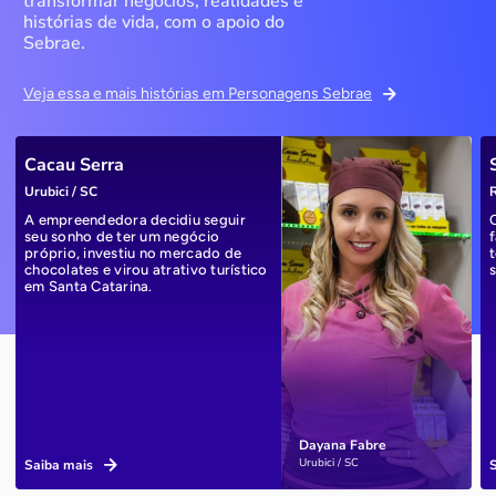
transformar negócios, realidades e
histórias de vida, com o apoio do
Sebrae.
Veja essa e mais histórias em Personagens Sebrae
Cacau Serra
Urubici / SC
R
A empreendedora decidiu seguir
seu sonho de ter um negócio
próprio, investiu no mercado de
chocolates e virou atrativo turístico
em Santa Catarina.
Dayana Fabre
Urubici / SC
Saiba mais