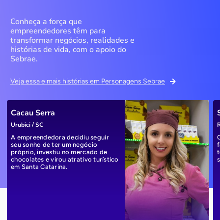
Conheça a força que
empreendedores têm para
transformar negócios, realidades e
histórias de vida, com o apoio do
Sebrae.
Veja essa e mais histórias em Personagens Sebrae
Cacau Serra
Urubici / SC
R
A empreendedora decidiu seguir
seu sonho de ter um negócio
próprio, investiu no mercado de
chocolates e virou atrativo turístico
em Santa Catarina.