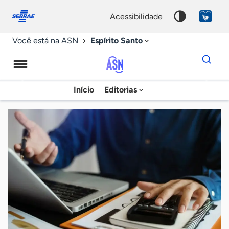
Fale
Acessibilidade
conosco
0
acessibilidade
9
Espírito Santo
Você está na ASN
Dados
para
busca
Agência
Início
Editorias
Palavra
Sebrae
chave
de
Notícias