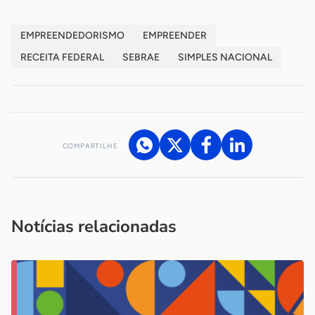
EMPREENDEDORISMO
EMPREENDER
RECEITA FEDERAL
SEBRAE
SIMPLES NACIONAL
COMPARTILHE
Acesse nossos canais de atendimento
Ficou com alguma dúvida?
.
Se
você é um profissional da imprensa, entre em contato pelo
imprensa@sebrae.com.br
fale com a ASN em cada UF
ou
Notícias relacionadas