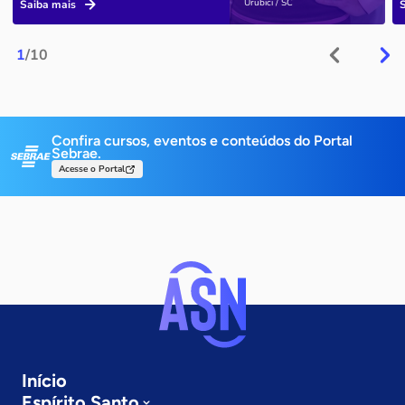
Urubici / SC
Saiba mais
1
/10
Confira cursos, eventos e conteúdos do Portal
Sebrae.
Acesse o Portal
Início
Espírito Santo