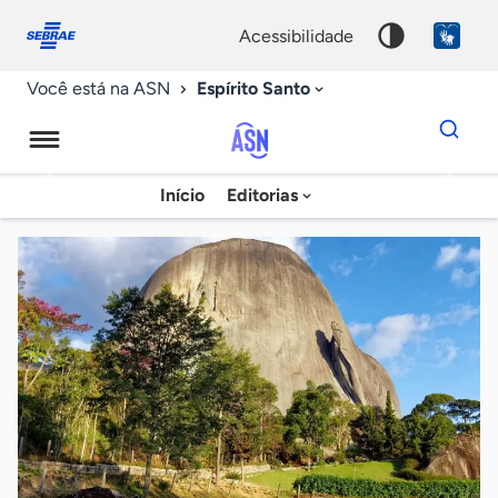
Fale
Acessibilidade
conosco
0
acessibilidade
9
Espírito Santo
Você está na ASN
Dados
para
busca
Agência
Início
Editorias
Palavra
Sebrae
chave
de
Notícias