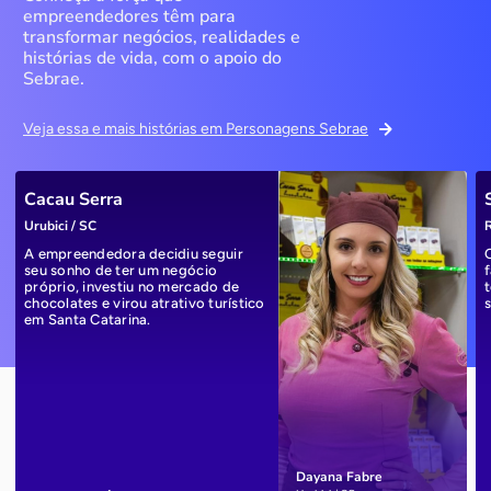
empreendedores têm para
transformar negócios, realidades e
histórias de vida, com o apoio do
Sebrae.
Veja essa e mais histórias em Personagens Sebrae
Cacau Serra
Urubici / SC
R
A empreendedora decidiu seguir
seu sonho de ter um negócio
próprio, investiu no mercado de
chocolates e virou atrativo turístico
em Santa Catarina.
Dayana Fabre