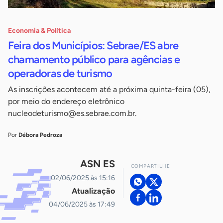
Economia & Política
Feira dos Municípios: Sebrae/ES abre
chamamento público para agências e
operadoras de turismo
As inscrições acontecem até a próxima quinta-feira (05),
por meio do endereço eletrônico
nucleodeturismo@es.sebrae.com.br
.
Por
Débora Pedroza
ASN ES
COMPARTILHE
02/06/2025 às 15:16
Atualização
04/06/2025 às 17:49