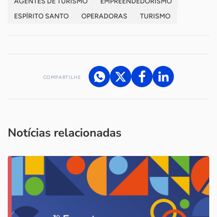
AGENTES DE TURISMO
EMPREENDEDORISMO
ESPÍRITO SANTO
OPERADORAS
TURISMO
COMPARTILHE
Acesse nossos canais de atendimento
Ficou com alguma dúvida?
.
Se
você é um profissional da imprensa, entre em contato pelo
imprensa@sebrae.com.br
fale com a ASN em cada UF
ou
Notícias relacionadas