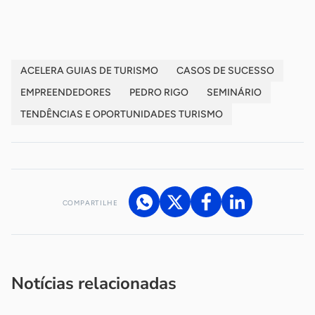
-
ACELERA GUIAS DE TURISMO
CASOS DE SUCESSO
EMPREENDEDORES
PEDRO RIGO
SEMINÁRIO
TENDÊNCIAS E OPORTUNIDADES TURISMO
COMPARTILHE
Acesse nossos canais de atendimento
Ficou com alguma dúvida?
.
Se
você é um profissional da imprensa, entre em contato pelo
imprensa@sebrae.com.br
fale com a ASN em cada UF
ou
Notícias relacionadas