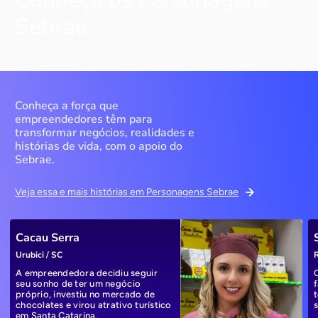
Sebrae
Conheça a força que
empreendedores têm para
transformar negócios, realidades e
histórias de vida, com o apoio do
Sebrae.
Veja essa e mais histórias em Personagens Sebrae
Cacau Serra
Urubici / SC
R
A empreendedora decidiu seguir
seu sonho de ter um negócio
próprio, investiu no mercado de
chocolates e virou atrativo turístico
em Santa Catarina.