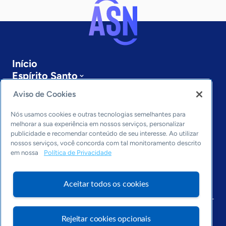
Início
Espírito Santo
Sobre a ASN
Aviso de Cookies
Últimas notícias
Entre em contato
Nós usamos cookies e outras tecnologias semelhantes para
Editorias
melhorar a sua experiência em nossos serviços, personalizar
publicidade e recomendar conteúdo de seu interesse. Ao utilizar
Economia & Política
nossos serviços, você concorda com tal monitoramento descrito
em nossa
Política de Privacidade
Inovação & Tecnologia
Cultura empreendedora
Dados
Aceitar todos os cookies
Arquivo
Rejeitar cookies opcionais