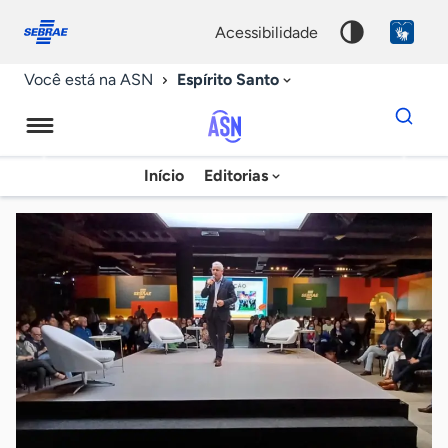
Fale
Acessibilidade
conosco
0
acessibilidade
9
Espírito Santo
Você está na ASN
Dados
para
busca
Agência
Início
Editorias
Palavra
Sebrae
chave
de
Notícias