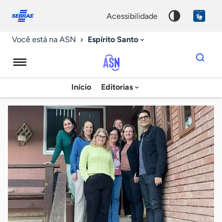
Fale
Acessibilidade
conosco
0
acessibilidade
9
Espírito Santo
Você está na ASN
Dados
para
busca
Agência
Início
Editorias
Palavra
Sebrae
chave
de
Notícias