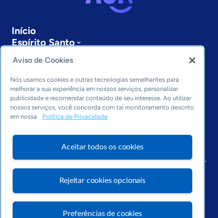
Início
Espírito Santo
Sobre a ASN
Aviso de Cookies
Últimas notícias
Entre em contato
Nós usamos cookies e outras tecnologias semelhantes para
Editorias
melhorar a sua experiência em nossos serviços, personalizar
publicidade e recomendar conteúdo de seu interesse. Ao utilizar
Economia & Política
nossos serviços, você concorda com tal monitoramento descrito
em nossa
Política de Privacidade
Inovação & Tecnologia
Cultura empreendedora
Dados
Aceitar todos os cookies
Arquivo
Rejeitar cookies opcionais
Preferências de cookies