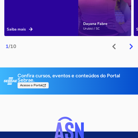
Dayana Fabre
Urubici / SC
Saiba mais
1
/10
Confira cursos, eventos e conteúdos do Portal
Sebrae.
Acesse o Portal