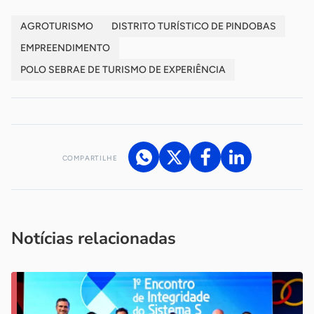
AGROTURISMO
DISTRITO TURÍSTICO DE PINDOBAS
EMPREENDIMENTO
POLO SEBRAE DE TURISMO DE EXPERIÊNCIA
COMPARTILHE
Acesse nossos canais de atendimento
Ficou com alguma dúvida?
.
Se
você é um profissional da imprensa, entre em contato pelo
imprensa@sebrae.com.br
fale com a ASN em cada UF
ou
Notícias relacionadas