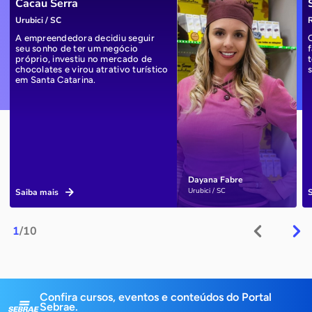
Cacau Serra
Urubici / SC
R
A empreendedora decidiu seguir
seu sonho de ter um negócio
próprio, investiu no mercado de
chocolates e virou atrativo turístico
em Santa Catarina.
Dayana Fabre
Urubici / SC
Saiba mais
1
/10
Confira cursos, eventos e conteúdos do Portal
Sebrae.