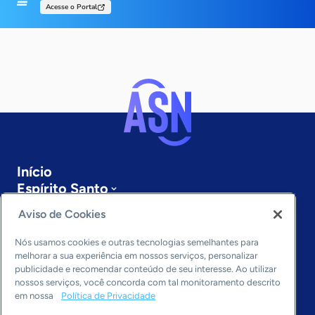
Acesse o Portal
Início
Espírito Santo
Sobre a ASN
Aviso de Cookies
Últimas notícias
Entre em contato
Nós usamos cookies e outras tecnologias semelhantes para
Editorias
melhorar a sua experiência em nossos serviços, personalizar
publicidade e recomendar conteúdo de seu interesse. Ao utilizar
Economia & Política
nossos serviços, você concorda com tal monitoramento descrito
em nossa
Política de Privacidade
Inovação & Tecnologia