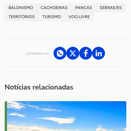
BALONISMO
CACHOEIRAS
PANCAS
SEBRAE/ES
TERRITÓRIOS
TURISMO
VOO LIVRE
COMPARTILHE
Acesse nossos canais de atendimento
Ficou com alguma dúvida?
.
Se
você é um profissional da imprensa, entre em contato pelo
imprensa@sebrae.com.br
fale com a ASN em cada UF
ou
Notícias relacionadas