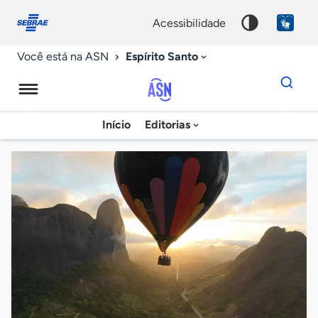
Fale
Acessibilidade
conosco
0
acessibilidade
9
Espírito Santo
Você está na ASN
Dados
para
busca
Agência
Início
Editorias
Palavra
Sebrae
chave
de
Notícias