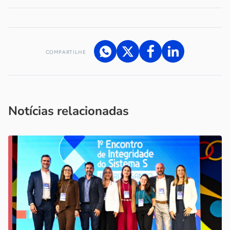
COMPARTILHE
Acesse nossos canais de atendimento
Ficou com alguma dúvida?
.
Se
você é um profissional da imprensa, entre em contato pelo
imprensa@sebrae.com.br
fale com a ASN em cada UF
ou
Notícias relacionadas