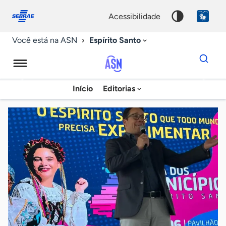
Fale
Acessibilidade
conosco
0
acessibilidade
9
Espírito Santo
Você está na ASN
Dados
para
busca
Agência
Início
Editorias
Palavra
Sebrae
chave
de
Notícias