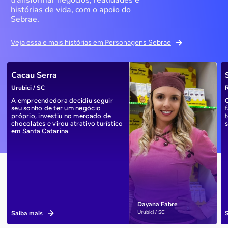
transformar negócios, realidades e
histórias de vida, com o apoio do
Sebrae.
Veja essa e mais histórias em Personagens Sebrae
Cacau Serra
Urubici / SC
R
A empreendedora decidiu seguir
seu sonho de ter um negócio
próprio, investiu no mercado de
chocolates e virou atrativo turístico
em Santa Catarina.
Dayana Fabre
Urubici / SC
Saiba mais