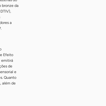
o bronze da
CDTIV),
s
dores a
.
o
e Efeito
 emitirá
ações de
ensorial e
es. Quanto
a, além de