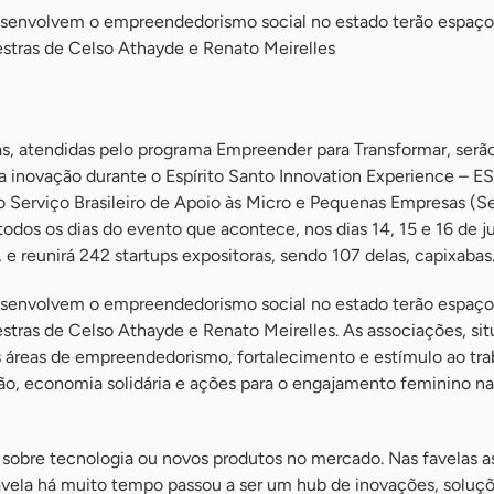
esenvolvem o empreendedorismo social no estado terão espaço
estras de Celso Athayde e Renato Meirelles
, atendidas pelo programa Empreender para Transformar, serã
a inovação durante o Espírito Santo Innovation Experience – E
o Serviço Brasileiro de Apoio às Micro e Pequenas Empresas (S
odos os dias do evento que acontece, nos dias 14, 15 e 16 de j
 e reunirá 242 startups expositoras, sendo 107 delas, capixabas
esenvolvem o empreendedorismo social no estado terão espaço
estras de Celso Athayde e Renato Meirelles. As associações, si
s áreas de empreendedorismo, fortalecimento e estímulo ao tra
ção, economia solidária e ações para o engajamento feminino n
 sobre tecnologia ou novos produtos no mercado. Nas favelas a
favela há muito tempo passou a ser um hub de inovações, soluç