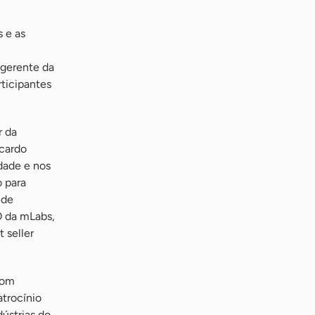
s e as
 gerente da
ticipantes
r da
icardo
dade e nos
 para
 de
O da mLabs,
 seller
com
trocínio
dústrias do