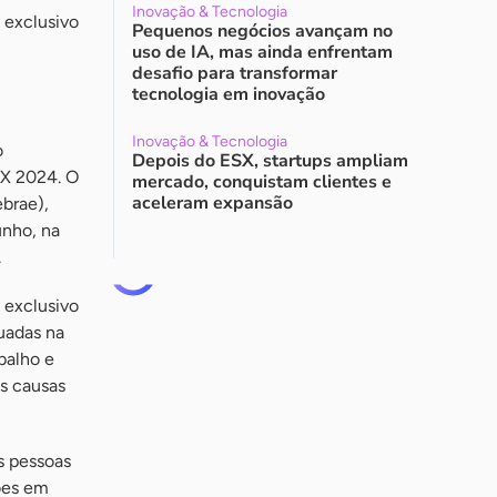
Inovação & Tecnologia
 exclusivo
Pequenos negócios avançam no
uso de IA, mas ainda enfrentam
desafio para transformar
tecnologia em inovação
Inovação & Tecnologia
o
Depois do ESX, startups ampliam
SX 2024. O
mercado, conquistam clientes e
aceleram expansão
ebrae),
unho, na
.
 exclusivo
tuadas na
balho e
as causas
s pessoas
ões em