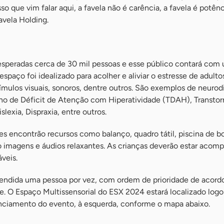
so que vim falar aqui, a favela não é carência, a favela é potênci
vela Holding.
speradas cerca de 30 mil pessoas e esse público contará com 
spaço foi idealizado para acolher e aliviar o estresse de adulto
tímulos visuais, sonoros, dentre outros. São exemplos de neuro
o de Déficit de Atenção com Hiperatividade (TDAH), Transtor
slexia, Dispraxia, entre outros.
es encontrão recursos como balanço, quadro tátil, piscina de bo
do imagens e áudios relaxantes. As crianças deverão estar acom
veis.
 atendida uma pessoa por vez, com ordem de prioridade de acor
. O Espaço Multissensorial do ESX 2024 estará localizado logo
nciamento do evento, à esquerda, conforme o mapa abaixo.