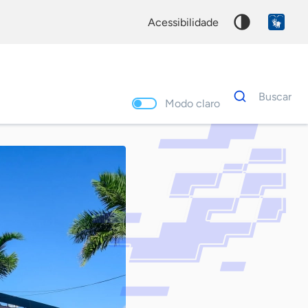
acessibilidade
Dados
Buscar
para
Modo claro
busca
Palavra
chave