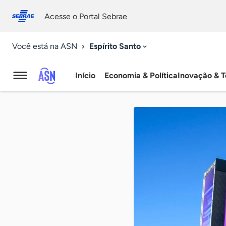
Fale
Acessibilidade
conosco
0
Acesse o Portal Sebrae
9
Espírito Santo
Você está na ASN
Início
Economia & Política
Inovação & T
Agência
Sebrae
de
Notícias