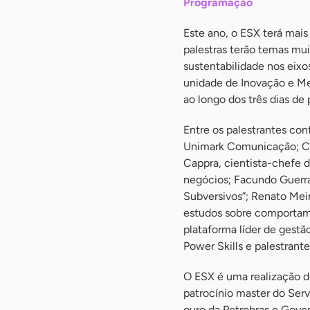
Programação
Este ano, o ESX terá mais
palestras terão temas muit
sustentabilidade nos eixo
unidade de Inovação e Me
ao longo dos três dias d
Entre os palestrantes con
Unimark Comunicação; Cel
Cappra, cientista-chefe 
negócios; Facundo Guerra
Subversivos”; Renato Mei
estudos sobre comportame
plataforma líder de gestão
Power Skills e palestrant
O ESX é uma realização d
patrocínio master do Ser
ouro da Petrobras e Gover