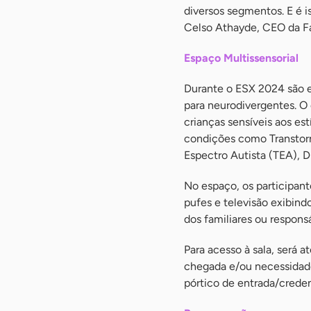
diversos segmentos. E é is
Celso Athayde, CEO da Fa
Espaço Multissensorial
Durante o ESX 2024 são e
para neurodivergentes. O e
crianças sensíveis aos es
condições como Transtorn
Espectro Autista (TEA), Di
No espaço, os participant
pufes e televisão exibin
dos familiares ou responsá
Para acesso à sala, será
chegada e/ou necessidade
pórtico de entrada/crede