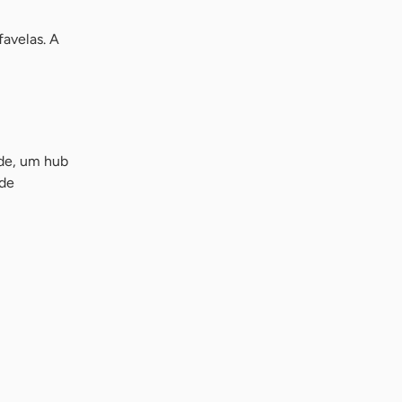
avelas. A
ade, um hub
 de