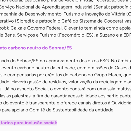
 Serviço Nacional de Aprendizagem Industrial (Senai); patrocíni
Companhia de Desenvolvimento, Turismo e Inovação de Vitória (
rativo (Sicredi); e patrocínio Café do Sistema de Cooperativa
coob); Caixa e Governo Federal. O evento tem ainda como apoia
 Bens, Serviços e Turismo (Fecomércio-ES), a Suzano e a EDP
nto carbono neutro do Sebrae/ES
rnada do Sebrae/ES no aprimoramento dos eixos ESG. No âmbit
ro evento carbono neutro da entidade, com emissões de Gases d
as e compensadas por créditos de carbono do Grupo Marca, que
lidade. Haverá gestão de resíduos, valorização da reciclagem e 
. Já no aspecto Social, o evento contará com uma sala multiss
s as palestras, a fim de garantir acessibilidade aos participant
o do evento é transparente e oferece canais diretos à Ouvidori
para apoiar o Comitê de Sustentabilidade da entidade.
tados para inclusão social: