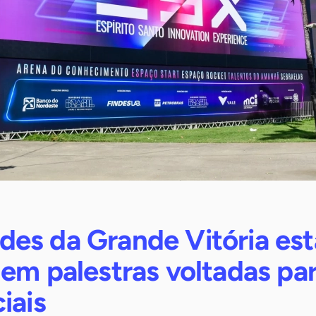
es da Grande Vitória est
em palestras voltadas pa
iais