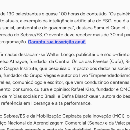
 de 130 palestrantes e quase 100 horas de conteúdo. “Os painéi
o atuais, a exemplo da inteligência artificial e do ESG, que é a
s social, ambiental e de governança”, destaca Samuel Graciolli,
rcado do Sebrae/ES. O evento deve receber mais de 30 mil par
e programação.
Garanta sua inscrição aqui!
firmados destacam-se Walter Longo, publicitário e sócio-direto
so Athayde, fundador da Central Única das Favelas (Cufa); R
do Cappra Institute, que pesquisa o impacto dos dados na socie
, fundador do Grupo Vegas e autor do livro “Empreendedorismo
relles, comunicólogo e escritor, que vem conduzindo centenas
nto, consumo, cultura e opinião; Rafael Kiso, fundador e CM
 de mídias sociais no Brasil; e Dafna Blaschkauer, autora do best
e referência em liderança e alta performance.
o Sebrae/ES e da Mobilização Capixaba pela Inovação (MCI), 
viço Nacional de Aprendizagem Comercial (Senac) e da Vale; pa
no Federal; patrocínio prata da ArcelorMittal, Federação das In