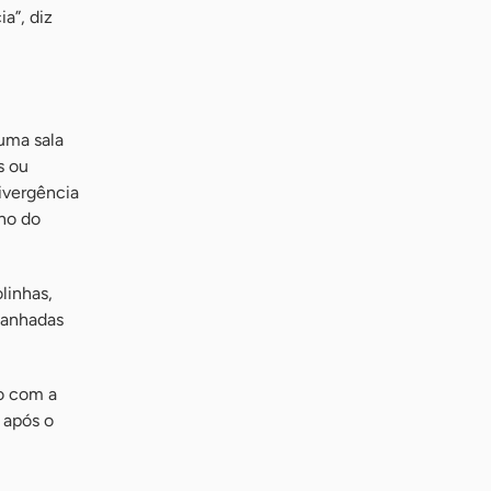
a”, diz
uma sala
s ou
divergência
no do
linhas,
panhadas
do com a
 após o