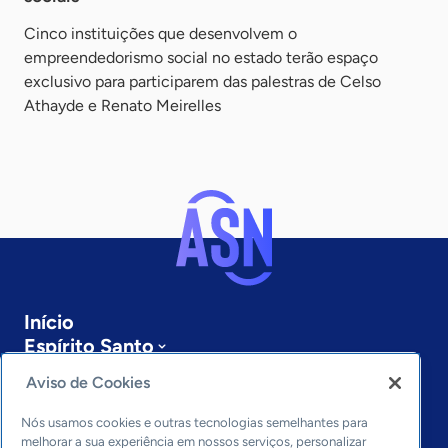
Cinco instituições que desenvolvem o
empreendedorismo social no estado terão espaço
exclusivo para participarem das palestras de Celso
Athayde e Renato Meirelles
Início
Espírito Santo
Sobre a ASN
Aviso de Cookies
Últimas notícias
Entre em contato
Nós usamos cookies e outras tecnologias semelhantes para
Editorias
melhorar a sua experiência em nossos serviços, personalizar