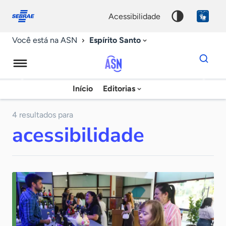
Fale
Acessibilidade
conosco
0
acessibilidade
9
Espírito Santo
Você está na ASN
Dados
para
busca
Agência
Início
Editorias
Palavra
Sebrae
chave
de
4 resultados para
acessibilidade
Notícias