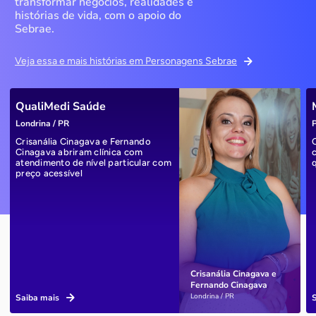
transformar negócios, realidades e
histórias de vida, com o apoio do
Sebrae.
Veja essa e mais histórias em Personagens Sebrae
QualiMedi Saúde
Londrina / PR
P
Crisanália Cinagava e Fernando
Cinagava abriram clínica com
atendimento de nível particular com
preço acessível
Crisanália Cinagava e
Fernando Cinagava
Londrina / PR
Saiba mais