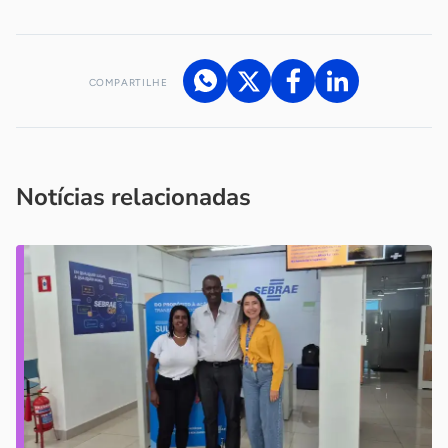
COMPARTILHE
Acesse nossos canais de atendimento
Ficou com alguma dúvida?
.
Se
você é um profissional da imprensa, entre em contato pelo
imprensa@sebrae.com.br
fale com a ASN em cada UF
ou
Notícias relacionadas