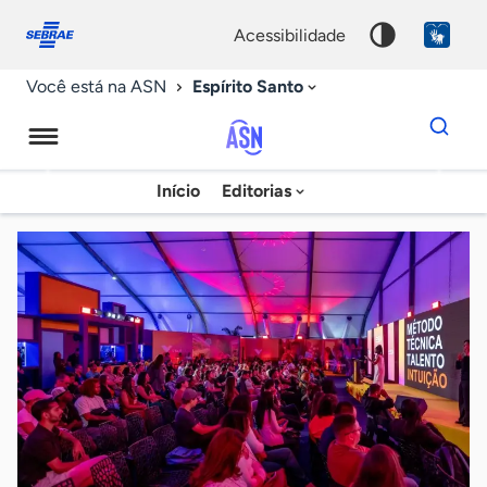
Fale
Acessibilidade
conosco
0
acessibilidade
9
Espírito Santo
Você está na ASN
Dados
para
busca
Agência
Início
Editorias
Palavra
Sebrae
chave
de
Notícias