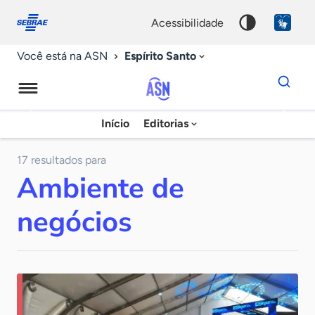
Fale
Acessibilidade
conosco
0
acessibilidade
9
Espírito Santo
Você está na ASN
Dados
para
busca
Agência
Início
Editorias
Palavra
Sebrae
chave
de
17 resultados para
Ambiente de
Notícias
negócios