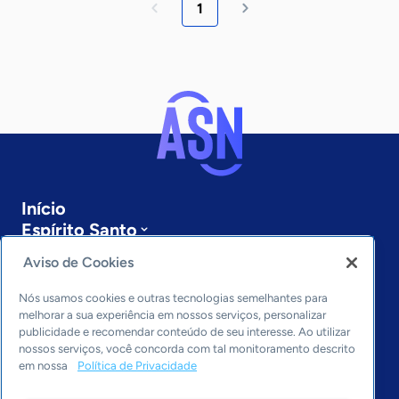
1
Início
Espírito Santo
Sobre a ASN
Aviso de Cookies
Últimas notícias
Entre em contato
Nós usamos cookies e outras tecnologias semelhantes para
Editorias
melhorar a sua experiência em nossos serviços, personalizar
publicidade e recomendar conteúdo de seu interesse. Ao utilizar
Economia & Política
nossos serviços, você concorda com tal monitoramento descrito
em nossa
Política de Privacidade
Inovação & Tecnologia
Cultura empreendedora