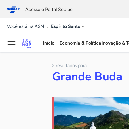
Fale
Acessibilidade
conosco
0
Acesse o Portal Sebrae
9
Espírito Santo
Você está na ASN
Início
Economia & Política
Inovação & T
Agência
Sebrae
2 resultados para
de
Grande Buda
Notícias