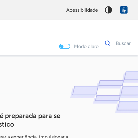
acessibilidade
Dados
Buscar
para
Modo claro
busca
Palavra
chave
é preparada para se
stico
rar a experiência, impulsionar a