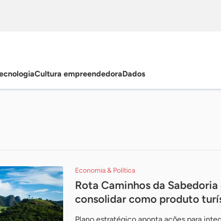
ecnologia
Cultura empreendedora
Dados
Economia & Política
Rota Caminhos da Sabedoria 
consolidar como produto turí
Plano estratégico aponta ações para integ