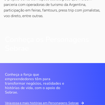
parceria com operadoras de turismo da Argentina,
participação em feiras, famtours, press trip com jornalistas,
voo direto, entre outras.
Conheça os Personagens
Sebrae
Conheça a força que
empreendedores têm para
transformar negócios, realidades e
histórias de vida, com o apoio do
Sebrae.
Veja essa e mais histórias em Personagens Sebrae