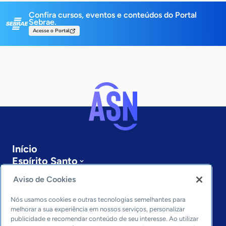
Confira cursos, eventos e conteúdos do Portal
Sebrae.
Acesse o Portal
Início
Espírito Santo
Sobre a ASN
Aviso de Cookies
Últimas notícias
Entre em contato
Nós usamos cookies e outras tecnologias semelhantes para
Editorias
melhorar a sua experiência em nossos serviços, personalizar
publicidade e recomendar conteúdo de seu interesse. Ao utilizar