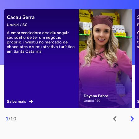
Cacau Serra
Urubici / SC
R
A empreendedora decidiu seguir
seu sonho de ter um negócio
próprio, investiu no mercado de
chocolates e virou atrativo turístico
em Santa Catarina.
Dayana Fabre
Urubici / SC
Saiba mais
1
/10