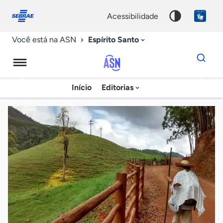
Fale
Acessibilidade
conosco
0
acessibilidade
9
Espírito Santo
Você está na ASN
Dados
para
busca
Agência
Início
Editorias
Palavra
Sebrae
chave
de
Notícias