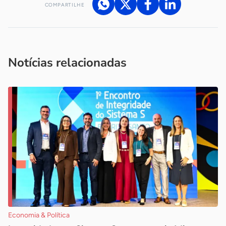
COMPARTILHE
Acesse nossos canais de atendimento
Ficou com alguma dúvida?
.
Se
você é um profissional da imprensa, entre em contato pelo
imprensa@sebrae.com.br
fale com a ASN em cada UF
ou
Notícias relacionadas
Economia & Política