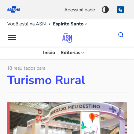
Fale
Acessibilidade
conosco
0
acessibilidade
9
Espírito Santo
Você está na ASN
Dados
para
busca
Agência
Início
Editorias
Palavra
Sebrae
chave
de
18 resultados para
Turismo Rural
Notícias