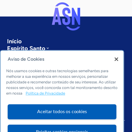
Início
Espírito Santo
Sobre a ASN
Aviso de Cookies
Últimas notícias
Entre em contato
Nós usamos cookies e outras tecnologias semelhantes para
Editorias
melhorar a sua experiência em nossos serviços, personalizar
publicidade e recomendar conteúdo de seu interesse. Ao utilizar
Economia & Política
nossos serviços, você concorda com tal monitoramento descrito
em nossa
Política de Privacidade
Inovação & Tecnologia
Cultura empreendedora
Dados
Aceitar todos os cookies
Arquivo
Rejeitar cookies opcionais