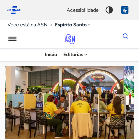
Fale
Acessibilidade
conosco
0
acessibilidade
9
Espírito Santo
Você está na ASN
Dados
para
busca
Agência
Início
Editorias
Palavra
Sebrae
chave
de
Notícias