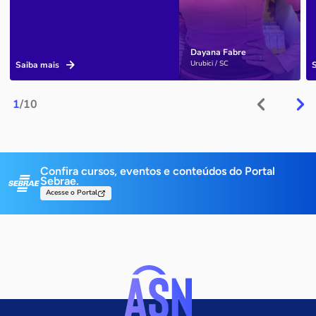
Dayana Fabre
Urubici / SC
Saiba mais
1
/10
Confira cursos, eventos e conteúdos do Portal
Sebrae.
Acesse o Portal