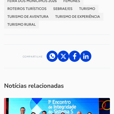
FEIRA DOS MUNICÍPIOS 2026
FEMUNES
ROTEIROS TURÍSTICOS
SEBRAE/ES
TURISMO
TURISMO DE AVENTURA
TURISMO DE EXPERIÊNCIA
TURISMO RURAL
COMPARTILHE
Acesse nossos canais de atendimento
Ficou com alguma dúvida?
.
Se
você é um profissional da imprensa, entre em contato pelo
imprensa@sebrae.com.br
fale com a ASN em cada UF
ou
Notícias relacionadas