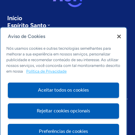
Início
Espírito Santo
Sobre a ASN
Aviso de Cookies
Últimas notícias
Entre em contato
Nós usamos cookies e outras tecnologias semelhantes para
Editorias
melhorar a sua experiência em nossos serviços, personalizar
publicidade e recomendar conteúdo de seu interesse. Ao utilizar
Economia & Política
nossos serviços, você concorda com tal monitoramento descrito
em nossa
Política de Privacidade
Inovação & Tecnologia
Cultura empreendedora
Dados
Aceitar todos os cookies
Arquivo
Rejeitar cookies opcionais
Preferências de cookies